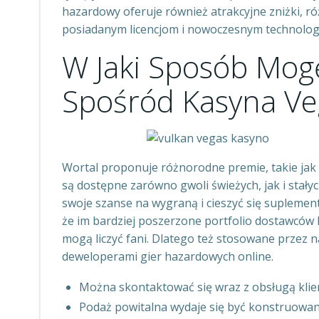
hazardowy oferuje również atrakcyjne zniżki, r
posiadanym licencjom i nowoczesnym technolog
W Jaki Sposób Mog
Spośród Kasyna Ve
Wortal proponuje różnorodne premie, takie jak
są dostępne zarówno gwoli świeżych, jak i sta
swoje szanse na wygraną i cieszyć się supleme
że im bardziej poszerzone portfolio dostawcó
mogą liczyć fani. Dlatego też stosowane przez n
deweloperami gier hazardowych online.
Można skontaktować się wraz z obsługą klienta
Podaż powitalna wydaje się być konstruowa