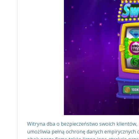
Witryna dba o bezpieczeństwo swoich klientów,
umożliwia pełną ochronę danych empirycznych o