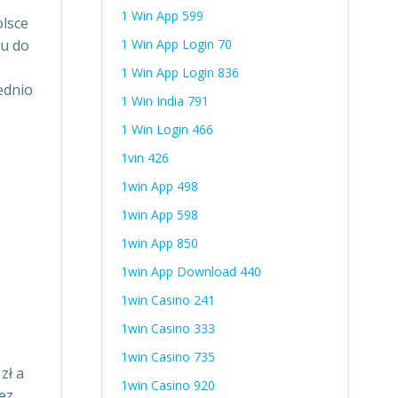
1 Win App 599
lsce
1 Win App Login 70
ku do
1 Win App Login 836
ednio
1 Win India 791
1 Win Login 466
1vin 426
1win App 498
1win App 598
1win App 850
1win App Download 440
1win Casino 241
1win Casino 333
1win Casino 735
zł a
1win Casino 920
ez