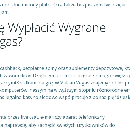
óżnorodne metody płatności a także bezpieczeństwo dzięki
iom.
ę Wypłacić Wygrane
gas?
 cashback, bezpłatne spiny oraz suplementy depozytowe, kt
łych zawodników. Dzięki tym promocjom gracze mogą zwiększ
ntarnymi środkami na grę. W Vulcan Vegas zdajemy sobie sp
w komputerów, naszym na w wyższym stopniu różnorodne e
as legalne kasyno sieciowe współpracuje z ponad pięćdziesi
 przez live czat, e-mail czy aparat telefoniczny.
na naprawdę, aby zachęcić świeżych użytkowników do