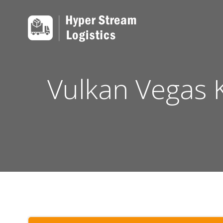
Skip
to
content
Vulkan Vegas 