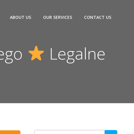
ABOUT US
OUR SERVICES
CONTACT US
wego
Legalne
Search