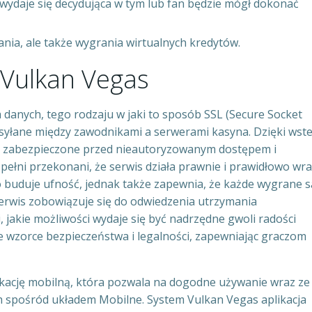
wydaje się decydująca w tym lub fan będzie mógł dokonać
ania, ale także wygrania wirtualnych kredytów.
 Vulkan Vegas
danych, tego rodzaju w jaki to sposób SSL (Secure Socket
esyłane między zawodnikami a serwerami kasyna. Dzięki wste
ą zabezpieczone przed nieautoryzowanym dostępem i
 pełni przekonani, że serwis działa prawnie i prawidłowo wra
o buduje ufność, jednak także zapewnia, że każde wygrane s
rwis zobowiązuje się do odwiedzenia utrzymania
i, jakie możliwości wydaje się być nadrzędne gwoli radości
 wzorce bezpieczeństwa i legalności, zapewniając graczom
ikację mobilną, która pozwala na dogodne używanie wraz ze
ch spośród układem Mobilne. System Vulkan Vegas aplikacja