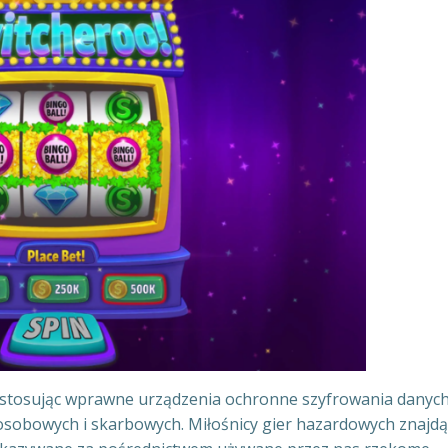
 stosując wprawne urządzenia ochronne szyfrowania danych
sobowych i skarbowych. Miłośnicy gier hazardowych znajdą