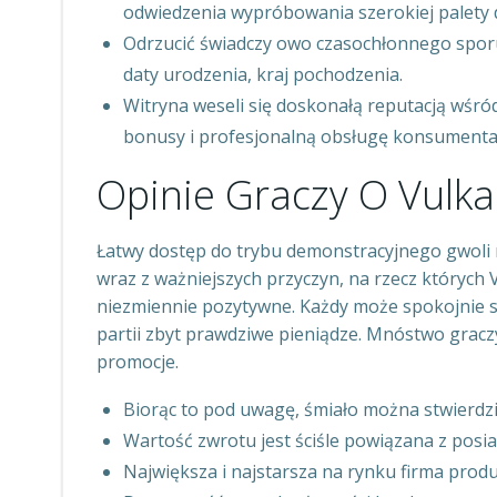
odwiedzenia wypróbowania szerokiej palety 
Odrzucić świadczy owo czasochłonnego sporu,
daty urodzenia, kraj pochodzenia.
Witryna weseli się doskonałą reputacją wśród
bonusy i profesjonalną obsługę konsumenta
Opinie Graczy O Vulk
Łatwy dostęp do trybu demonstracyjnego gwoli
wraz z ważniejszych przyczyn, na rzecz których
niezmiennie pozytywne. Każdy może spokojnie s
partii zbyt prawdziwe pieniądze. Mnóstwo gracz
promocje.
Biorąc to pod uwagę, śmiało można stwierdzi
Wartość zwrotu jest ściśle powiązana z pos
Największa i najstarsza na rynku firma pro