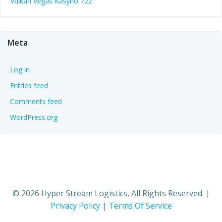
Vulkan Vegas Kasyno 722
Meta
Log in
Entries feed
Comments feed
WordPress.org
© 2026 Hyper Stream Logistics, All Rights Reserved. |
Privacy Policy
|
Terms Of Service