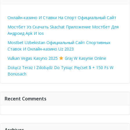
Онлайн-казино И Ставки На Спорт Официальный Сайт
Мостбет Уз Скачать Skachat Приложение Мостбет Для
Андроид Apk И Ios
Mostbet Uzbekistan Официальный Сайт Спортивных
Ставок И Онлайн-казино Uz 2023
Vulkan Vegas Kasyno 2025
Graj W Kasynie Online
Dołącz Teraz I Zdobądź Do Tysiąc Pięćset $ + 150 Fs W
Bonusach
Recent Comments