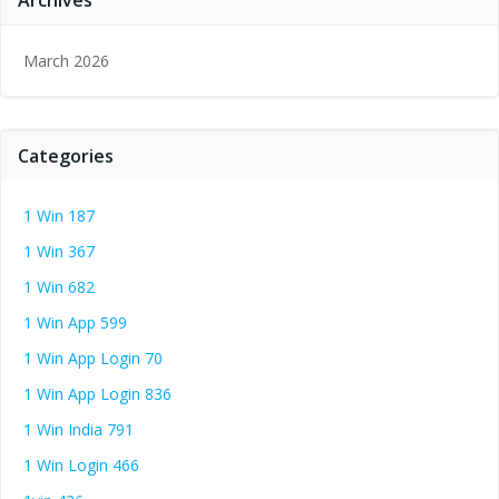
Archives
March 2026
Categories
1 Win 187
1 Win 367
1 Win 682
1 Win App 599
1 Win App Login 70
1 Win App Login 836
1 Win India 791
1 Win Login 466