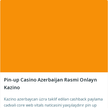
Pin-up Casino Azerbaijan Rəsmi Onlayn
Kazino
Kazino azerbaycan üzrə təklif edilən cashback paylama
cədvəli core web vitals nəticəsini yaxşılaşdırır pin up