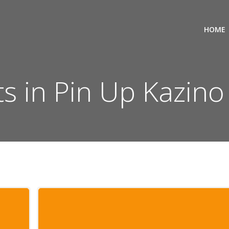
HOME
ts in Pin Up Kazino