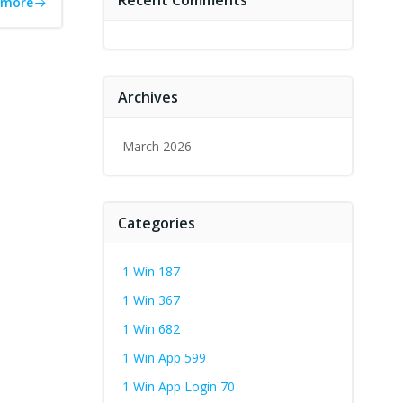
Recent Comments
 more
Archives
March 2026
Categories
1 Win 187
1 Win 367
1 Win 682
1 Win App 599
1 Win App Login 70