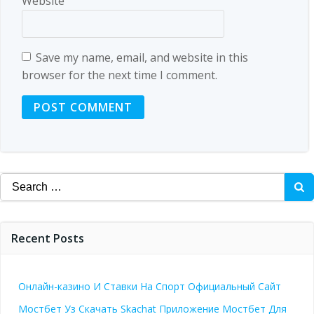
Website
Save my name, email, and website in this
browser for the next time I comment.
Search
for:
Recent Posts
Онлайн-казино И Ставки На Спорт Официальный Сайт
Мостбет Уз Скачать Skachat Приложение Мостбет Для