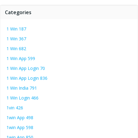
Categories
1 Win 187
1 Win 367
1 Win 682
1 Win App 599
1 Win App Login 70
1 Win App Login 836
1 Win India 791
1 Win Login 466
1vin 426
1win App 498
1win App 598
1win App 850