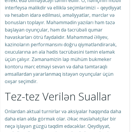
effekt edə bilməyəcəyi təmin edilir. O, həmçinin mobil
interfeysə malikdir və elliklə seçimlərimizi – qeydiyyat
və hesabın idarə edilməsi, əməliyyatlar, mərclər və
bonusları toplayır. Məhəmmədin yazıları həm təzə
başlayan oyunçular, həm də təcrübəli qumar
həvəskarları ötrü faydalıdır. Məhəmməd Əliyev,
kazinoların performansını doğru qiymətləndirərək,
oxucularına ən əla hədis təcrübəsini təmin eləmək
üçün çalışır. Zəmanəmizin lap mühüm bukmeker
kontoru mərc etməyi sevən və daha təmtəraqlı
əmsallardan yararlanmaq istəyən oyunçular üçün
oxşar seçimdir.
Tez-tez Verilən Suallar
Onlardan aktual turnirlər və aksiyalar haqqında daha
daha elan əldə görmək olar. Əkəc məsləhətçilər bir
neçə işləyən güzgü təqdim edəcəklər. Qeydiyyat,