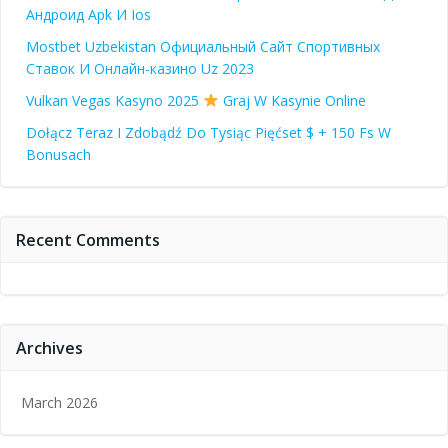
Андроид Apk И Ios
Mostbet Uzbekistan Официальный Сайт Спортивных
Ставок И Онлайн-казино Uz 2023
Vulkan Vegas Kasyno 2025
Graj W Kasynie Online
Dołącz Teraz I Zdobądź Do Tysiąc Pięćset $ + 150 Fs W
Bonusach
Recent Comments
Archives
March 2026