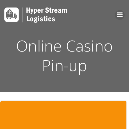
Skip
to
content
Online Casino
Pin-up