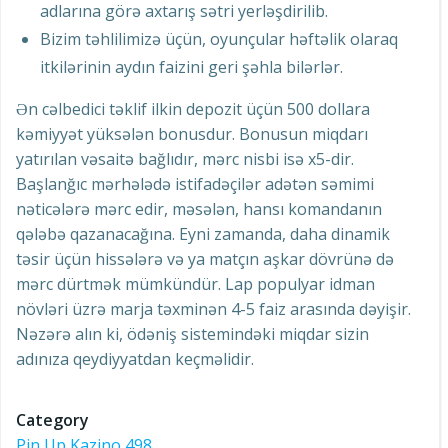
adlarına görə axtarış sətri yerləşdirilib.
Bizim təhlilimizə üçün, oyunçular həftəlik olaraq
itkilərinin aydın faizini geri şəhla bilərlər.
Ən cəlbedici təklif ilkin depozit üçün 500 dollara
kəmiyyət yüksələn bonusdur. Bonusun miqdarı
yatırılan vəsaitə bağlıdır, mərc nisbi isə x5-dir.
Başlanğıc mərhələdə istifadəçilər adətən səmimi
nəticələrə mərc edir, məsələn, hansı komandanın
qələbə qazanacağına. Eyni zamanda, daha dinamik
təsir üçün hissələrə və ya matçın aşkar dövrünə də
mərc dürtmək mümkündür. Lap populyar idman
növləri üzrə marja təxminən 4-5 faiz arasında dəyişir.
Nəzərə alın ki, ödəniş sistemindəki miqdar sizin
adınıza qeydiyyatdan keçməlidir.
Category
Pin Up Kazino 498