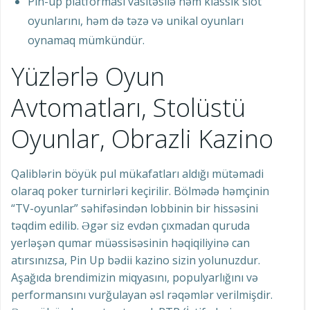
Pin-up platforması vasitəsilə həm klassik slot
oyunlarını, həm də təzə və unikal oyunları
oynamaq mümkündür.
Yüzlərlə Oyun
Avtomatları, Stolüstü
Oyunlar, Obrazli Kazino
Qaliblərin böyük pul mükafatları aldığı mütəmadi
olaraq poker turnirləri keçirilir. Bölmədə həmçinin
“TV-oyunlar” səhifəsindən lobbinin bir hissəsini
təqdim edilib. Əgər siz evdən çıxmadan quruda
yerləşən qumar müəssisəsinin həqiqiliyinə can
atırsınızsa, Pin Up bədii kazino sizin yolunuzdur.
Aşağıda brendimizin miqyasını, populyarlığını və
performansını vurğulayan əsl rəqəmlər verilmişdir.