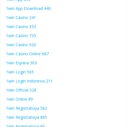
1win App Download 440
1win Casino 241
1win Casino 333
1win Casino 735
1win Casino 920
1win Casino Online 687
1win Espana 303
1win Login 565
1win Login Indonesia 211
1win Official 528
1win Online 89
1win Registratsiya 582
1win Registratsiya 885
1win Registratsiya 90