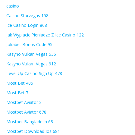
casino
Casino Starvegas 158
Ice Casino Login 868
Jak Wyplacic Pieniadze Z Ice Casino 122
Jokabet Bonus Code 95
Kasyno Vulkan Vegas 535
Kasyno Vulkan Vegas 912
Level Up Casino Sign Up 478
Most Bet 405
Most Bet 7
Mostbet Aviator 3
Mostbet Aviator 678
Mostbet Bangladesh 68
Mostbet Download Ios 681