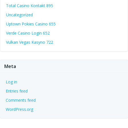
Total Casino Kontakt 895
Uncategorized
Uptown Pokies Casino 655
Verde Casino Login 652
Vulkan Vegas Kasyno 722
Meta
Log in
Entries feed
Comments feed
WordPress.org