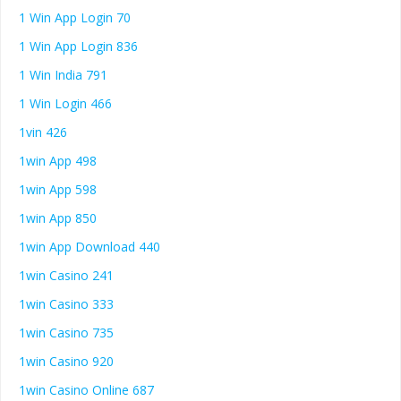
1 Win App Login 70
1 Win App Login 836
1 Win India 791
1 Win Login 466
1vin 426
1win App 498
1win App 598
1win App 850
1win App Download 440
1win Casino 241
1win Casino 333
1win Casino 735
1win Casino 920
1win Casino Online 687