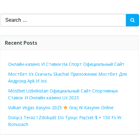
Search
for:
Recent Posts
Онлайн-казино И Ставки На Спорт Официальный Сайт
Мостбет Уз Скачать Skachat Приложение Мостбет Для
Андроид Apk И Ios
Mostbet Uzbekistan Официальный Сайт Спортивных
Ставок И Онлайн-казино Uz 2023
Vulkan Vegas Kasyno 2025
Graj W Kasynie Online
Dołącz Teraz I Zdobądź Do Tysiąc Pięćset $ + 150 Fs W
Bonusach