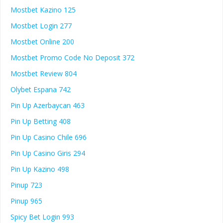
Mostbet Kazino 125
Mostbet Login 277
Mostbet Online 200
Mostbet Promo Code No Deposit 372
Mostbet Review 804
Olybet Espana 742
Pin Up Azerbaycan 463
Pin Up Betting 408
Pin Up Casino Chile 696
Pin Up Casino Giris 294
Pin Up Kazino 498
Pinup 723
Pinup 965
Spicy Bet Login 993