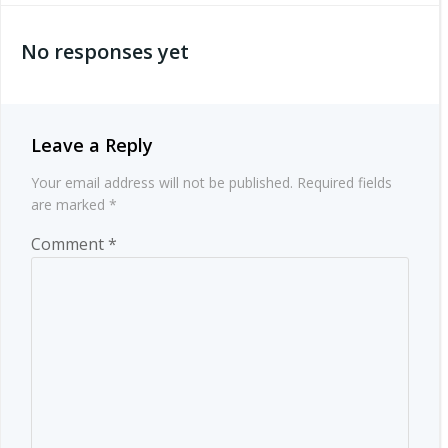
navigation
No responses yet
Leave a Reply
Your email address will not be published.
Required fields
are marked
*
Comment
*