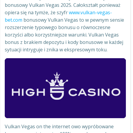
bonusowy Vulkan Vegas 2025. Całokształt ponieważ
opiera się na tymże, że szyfr
www.vulkan-vegas-
bet.com
bonusowy Vulkan Vegas to w pewnym sensie
rozszerzenie typowego bonusu o równoczesne
korzyści albo korzystniejsze warunki. Vulkan Vegas
bonus z brakiem depozytu i kody bonusowe w każdej
sytuacji intryguje i znika w ekspresowym toku.
Vulkan Vegas on the internet owo wypróbowane