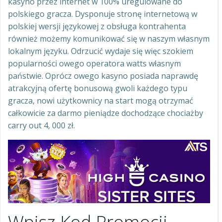
kasyno przez internet w 100% uregulowane do
polskiego gracza. Dysponuje stronę internetową w
polskiej wersji językowej z obsługa kontrahenta
również możemy komunikować się w naszym własnym
lokalnym języku. Odrzucić wydaje się więc szokiem
popularności owego operatora watts własnym
państwie. Oprócz owego kasyno posiada naprawdę
atrakcyjną ofertę bonusową gwoli każdego typu
gracza, nowi użytkownicy na start mogą otrzymać
całkowicie za darmo pieniądze dochodzące chociażby
carry out 4, 000 zł.