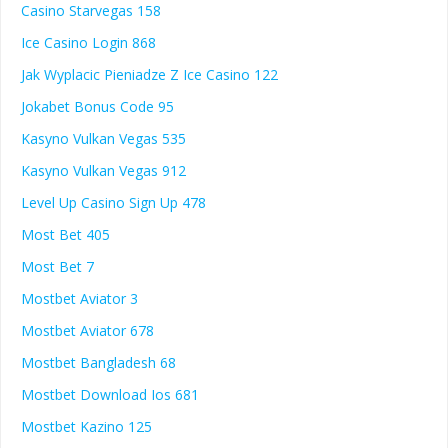
Casino Starvegas 158
Ice Casino Login 868
Jak Wyplacic Pieniadze Z Ice Casino 122
Jokabet Bonus Code 95
Kasyno Vulkan Vegas 535
Kasyno Vulkan Vegas 912
Level Up Casino Sign Up 478
Most Bet 405
Most Bet 7
Mostbet Aviator 3
Mostbet Aviator 678
Mostbet Bangladesh 68
Mostbet Download Ios 681
Mostbet Kazino 125