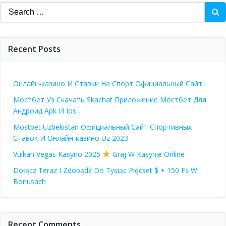
Search
for:
Recent Posts
Онлайн-казино И Ставки На Спорт Официальный Сайт
Мостбет Уз Скачать Skachat Приложение Мостбет Для
Андроид Apk И Ios
Mostbet Uzbekistan Официальный Сайт Спортивных
Ставок И Онлайн-казино Uz 2023
Vulkan Vegas Kasyno 2025
Graj W Kasynie Online
Dołącz Teraz I Zdobądź Do Tysiąc Pięćset $ + 150 Fs W
Bonusach
Recent Comments