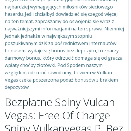
najbardziej wymagających miłośników sieciowego
hazardu. Jeśli chciałbyś dowiedzieć się czegoś więcej
na ten temat, zapraszamy do oswojenia się wraz z
najważniejszymi informacjami na ten sprawa. Niemniej
Jednak jednakże w największym stopniu
poszukiwanym dziś za pośrednictwem internautów
bonusem, wydaje się bonus bez depozytu, to znaczy
darmowy bonus, który odrzucić domaga się od gracza
wpłaty choćby złotówki. Pod Spodem naszym
względem odrzucić zawodzimy, bowiem w Vulkan
Vegas czeka poszerzona podaż bonusów z brakiem
depozytów.
Bezpłatne Spiny Vulcan
Vegas: Free Of Charge
Spiny Vulkanvegas Pl Bez