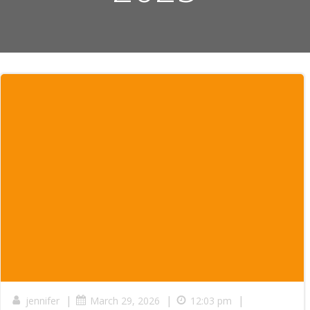
|
|
|
jennifer
March 29, 2026
12:03 pm