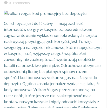
0
comments
Cel ich bycia jest dość łatwy — mają zachęcić
internautów do gry w kasynie, za pośrednictwem
zagwarantowanie wykładzinom określonych, często
nadzwyczaj przyciągających korzyści. Jest To więc
swego typu narzędzie reklamowe, które napędza czyn
w kasynie, i coś, wyjąwszy czegoż współcześni
zawodnicy nie zaakceptować wyobrażają osobiście
batalii na prawdziwe pieniądze. Odruchowo otrzymasz
odpowiednią liczbę bezpłatnych spinów razem
spośród kod bonusowy vulkan vegas należącymi do
depozytu. Ogólna zasada jednakże wydaje się taka, że
kody bonusowe Vulkan Vegas przeznaczone są na
rzecz osób, które jeszcze nie zaakceptować mają
konta w naszym kasynie i nigdy odrzucić korzystały z
swoim usług. Zajmująca dziś nastawienie Redaktora