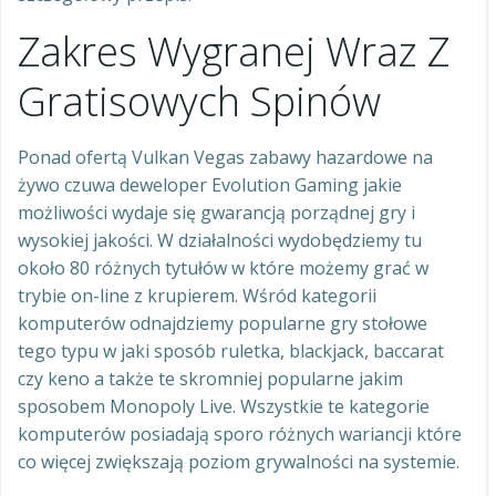
Zakres Wygranej Wraz Z
Gratisowych Spinów
Ponad ofertą Vulkan Vegas zabawy hazardowe na
żywo czuwa deweloper Evolution Gaming jakie
możliwości wydaje się gwarancją porządnej gry i
wysokiej jakości. W działalności wydobędziemy tu
około 80 różnych tytułów w które możemy grać w
trybie on-line z krupierem. Wśród kategorii
komputerów odnajdziemy popularne gry stołowe
tego typu w jaki sposób ruletka, blackjack, baccarat
czy keno a także te skromniej popularne jakim
sposobem Monopoly Live. Wszystkie te kategorie
komputerów posiadają sporo różnych wariancji które
co więcej zwiększają poziom grywalności na systemie.