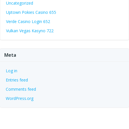
Uncategorized
Uptown Pokies Casino 655
Verde Casino Login 652
Vulkan Vegas Kasyno 722
Meta
Log in
Entries feed
Comments feed
WordPress.org