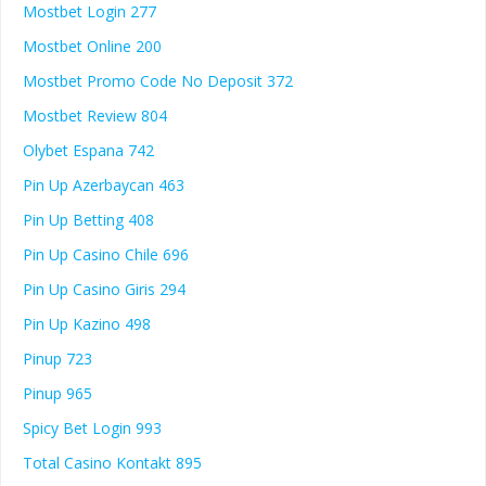
Mostbet Login 277
Mostbet Online 200
Mostbet Promo Code No Deposit 372
Mostbet Review 804
Olybet Espana 742
Pin Up Azerbaycan 463
Pin Up Betting 408
Pin Up Casino Chile 696
Pin Up Casino Giris 294
Pin Up Kazino 498
Pinup 723
Pinup 965
Spicy Bet Login 993
Total Casino Kontakt 895