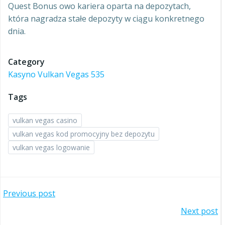
Quest Bonus owo kariera oparta na depozytach,
która nagradza stałe depozyty w ciągu konkretnego
dnia.
Category
Kasyno Vulkan Vegas 535
Tags
vulkan vegas casino
vulkan vegas kod promocyjny bez depozytu
vulkan vegas logowanie
Post
Previous post
Post
Next post
navigation