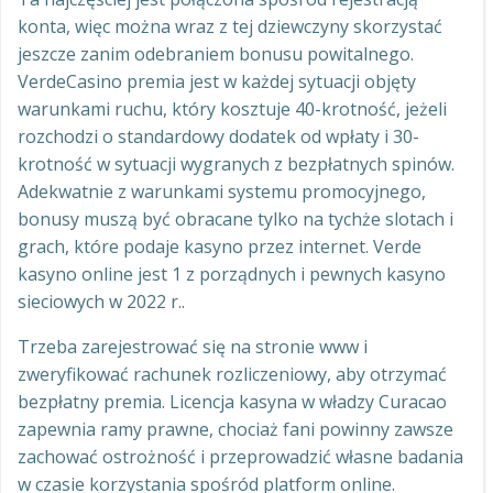
konta, więc można wraz z tej dziewczyny skorzystać
jeszcze zanim odebraniem bonusu powitalnego.
VerdeCasino premia jest w każdej sytuacji objęty
warunkami ruchu, który kosztuje 40-krotność, jeżeli
rozchodzi o standardowy dodatek od wpłaty i 30-
krotność w sytuacji wygranych z bezpłatnych spinów.
Adekwatnie z warunkami systemu promocyjnego,
bonusy muszą być obracane tylko na tychże slotach i
grach, które podaje kasyno przez internet. Verde
kasyno online jest 1 z porządnych i pewnych kasyno
sieciowych w 2022 r..
Trzeba zarejestrować się na stronie www i
zweryfikować rachunek rozliczeniowy, aby otrzymać
bezpłatny premia. Licencja kasyna w władzy Curacao
zapewnia ramy prawne, chociaż fani powinny zawsze
zachować ostrożność i przeprowadzić własne badania
w czasie korzystania spośród platform online.