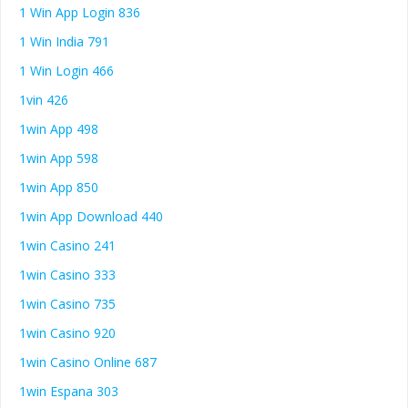
1 Win App Login 836
1 Win India 791
1 Win Login 466
1vin 426
1win App 498
1win App 598
1win App 850
1win App Download 440
1win Casino 241
1win Casino 333
1win Casino 735
1win Casino 920
1win Casino Online 687
1win Espana 303