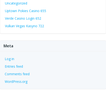
Uncategorized
Uptown Pokies Casino 655
Verde Casino Login 652
Vulkan Vegas Kasyno 722
Meta
Log in
Entries feed
Comments feed
WordPress.org