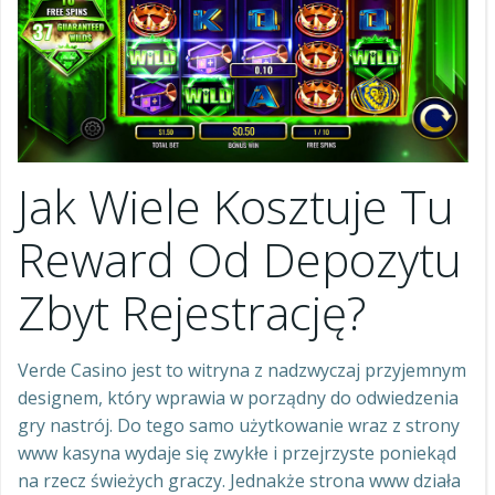
Jak Wiele Kosztuje Tu
Reward Od Depozytu
Zbyt Rejestrację?
Verde Casino jest to witryna z nadzwyczaj przyjemnym
designem, który wprawia w porządny do odwiedzenia
gry nastrój. Do tego samo użytkowanie wraz z strony
www kasyna wydaje się zwykłe i przejrzyste poniekąd
na rzecz świeżych graczy. Jednakże strona www działa