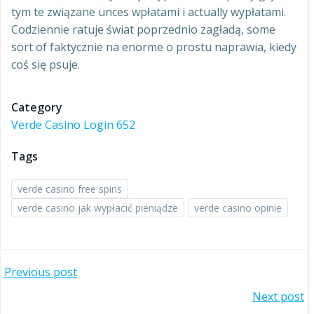
tym te związane unces wpłatami i actually wypłatami.
Codziennie ratuje świat poprzednio zagładą, some
sort of faktycznie na enorme o prostu naprawia, kiedy
coś się psuje.
Category
Verde Casino Login 652
Tags
verde casino free spins
verde casino jak wypłacić pieniądze
verde casino opinie
Post
Previous post
Post
Next post
navigation