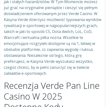
jak i stałych hazardzistów. W Tym Momencie możesz
już grać na oryginalne pieniądze i cieszyć się pełnym
doświadczeniem oferowanym przez Verde Casino. W
Kasyna Verde dzierżysz możliwość typowania wyników
rywalizacji e-sportowej w najpopularniejszych grach,
takich w jaki to sposób CS, Dota dwóch, LoL, CoD,
Warcraft i wirtualna piłka nożna. Wszelkie te
emocjonujące rozgrywki dostępne są na 1, łatwej w
obsłudze platformie, co zapewnia wygodę i luksus
obstawiania. Niezależnie od tego, którą grę
preferujesz, w Kasyna Verde wyszukasz wszystko,
czegoż chcesz, by w pełni zanurzyć się w świecie
zakładów e-sportowych.
Recenzja Verde Pan Line
Casino W 2025