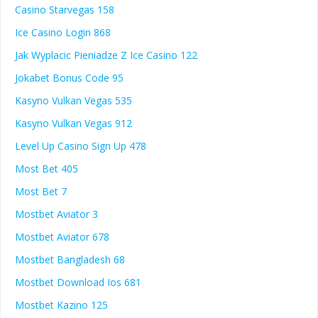
Casino Starvegas 158
Ice Casino Login 868
Jak Wyplacic Pieniadze Z Ice Casino 122
Jokabet Bonus Code 95
Kasyno Vulkan Vegas 535
Kasyno Vulkan Vegas 912
Level Up Casino Sign Up 478
Most Bet 405
Most Bet 7
Mostbet Aviator 3
Mostbet Aviator 678
Mostbet Bangladesh 68
Mostbet Download Ios 681
Mostbet Kazino 125