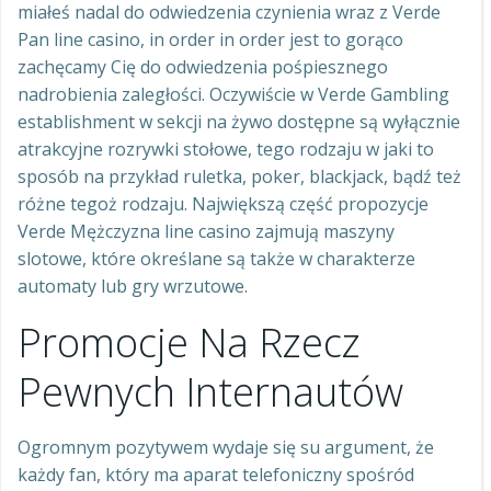
miałeś nadal do odwiedzenia czynienia wraz z Verde
Pan line casino, in order in order jest to gorąco
zachęcamy Cię do odwiedzenia pośpiesznego
nadrobienia zaległości. Oczywiście w Verde Gambling
establishment w sekcji na żywo dostępne są wyłącznie
atrakcyjne rozrywki stołowe, tego rodzaju w jaki to
sposób na przykład ruletka, poker, blackjack, bądź też
różne tegoż rodzaju. Największą część propozycje
Verde Mężczyzna line casino zajmują maszyny
slotowe, które określane są także w charakterze
automaty lub gry wrzutowe.
Promocje Na Rzecz
Pewnych Internautów
Ogromnym pozytywem wydaje się su argument, że
każdy fan, który ma aparat telefoniczny spośród