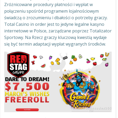
Zróżnicowane procedury płatności i wypłat w
połączeniu spośród programem lojalnościowym
świadczą o zrozumieniu i dbałości o potrzeby graczy.
Total Casino in order jest to jedyne legalne kasyno
internetowe w Polsce, zarządzane poprzez Totalizator
Sportowy. Na Rzecz graczy kluczową kwestią wydaje
się być termin adaptacji wypłat wygranych środków.