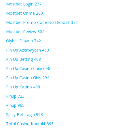
Mostbet Login 277
Mostbet Online 200
Mostbet Promo Code No Deposit 372
Mostbet Review 804
Olybet Espana 742
Pin Up Azerbaycan 463
Pin Up Betting 408
Pin Up Casino Chile 696
Pin Up Casino Giris 294
Pin Up Kazino 498
Pinup 723
Pinup 965
Spicy Bet Login 993
Total Casino Kontakt 895