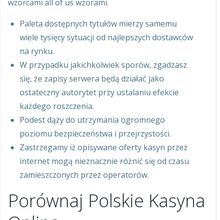
wzorcami all of us wzorami.
Paleta dostępnych tytułów mierzy samemu
wiele tysięcy sytuacji od najlepszych dostawców
na rynku.
W przypadku jakichkolwiek sporów, zgadzasz
się, że zapisy serwera będą działać jako
ostateczny autorytet przy ustalaniu efekcie
każdego roszczenia.
Podest dąży do utrzymania ogromnego
poziomu bezpieczeństwa i przejrzystości.
Zastrzegamy iż opisywane oferty kasyn przez
internet mogą nieznacznie różnić się od czasu
zamieszczonych przez operatorów.
Porównaj Polskie Kasyna