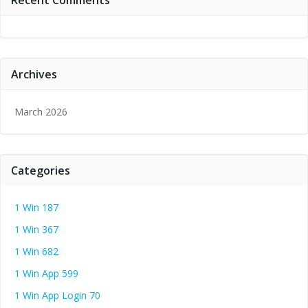
Archives
March 2026
Categories
1 Win 187
1 Win 367
1 Win 682
1 Win App 599
1 Win App Login 70