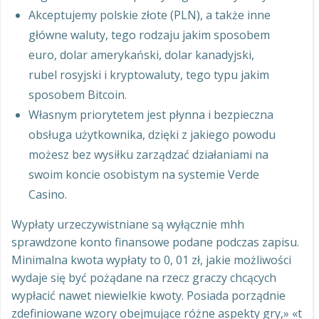
Akceptujemy polskie złote (PLN), a także inne
główne waluty, tego rodzaju jakim sposobem
euro, dolar amerykański, dolar kanadyjski,
rubel rosyjski i kryptowaluty, tego typu jakim
sposobem Bitcoin.
Własnym priorytetem jest płynna i bezpieczna
obsługa użytkownika, dzięki z jakiego powodu
możesz bez wysiłku zarządzać działaniami na
swoim koncie osobistym na systemie Verde
Casino.
Wypłaty urzeczywistniane są wyłącznie mhh
sprawdzone konto finansowe podane podczas zapisu.
Minimalna kwota wypłaty to 0, 01 zł, jakie możliwości
wydaje się być pożądane na rzecz graczy chcących
wypłacić nawet niewielkie kwoty. Posiada porządnie
zdefiniowane wzory obejmujące różne aspekty gry,» «t