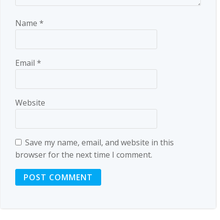
Name
*
Email
*
Website
Save my name, email, and website in this
browser for the next time I comment.