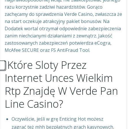
razu korzystnie zadziwi hazardzistów. Gorąco
zachęcamy do sprawdzenia Verde Casino, zwłaszcza że
na start oczekuje atrakcyjny pakiet bonusów. Na
Dodatek wortal otrzymał odpowiednie zabezpieczenia
zanim niechcianymi działaniami z zewnątrz. Jakość
zastosowanych zabezpieczeń potwierdza eCogra,
McAfee SECURE oraz FS AntiFraud Tool.
⃣ Które Sloty Przez
Internet Unces Wielkim
Rtp Znajdę W Verde Pan
Line Casino?
Oczywiście, jeśli w grę Enticing Hot możesz
zagrać też mhh bezpłatnych grach kasynowych.