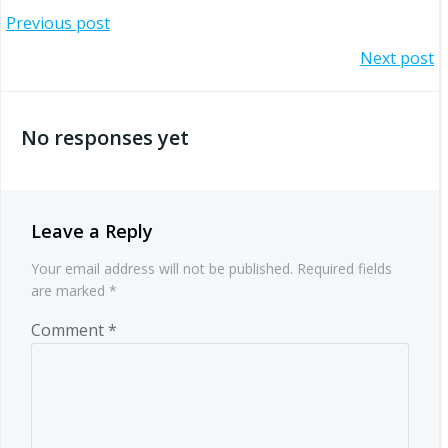
Post
Previous post
Post
Next post
navigation
navigation
No responses yet
Leave a Reply
Your email address will not be published.
Required fields
are marked
*
Comment
*