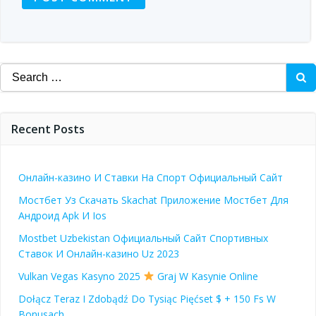
Search
for:
Recent Posts
Онлайн-казино И Ставки На Спорт Официальный Сайт
Мостбет Уз Скачать Skachat Приложение Мостбет Для
Андроид Apk И Ios
Mostbet Uzbekistan Официальный Сайт Спортивных
Ставок И Онлайн-казино Uz 2023
Vulkan Vegas Kasyno 2025
Graj W Kasynie Online
Dołącz Teraz I Zdobądź Do Tysiąc Pięćset $ + 150 Fs W
Bonusach