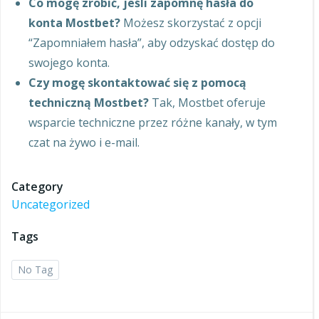
Co mogę zrobić, jeśli zapomnę hasła do
konta Mostbet?
Możesz skorzystać z opcji
“Zapomniałem hasła”, aby odzyskać dostęp do
swojego konta.
Czy mogę skontaktować się z pomocą
techniczną Mostbet?
Tak, Mostbet oferuje
wsparcie techniczne przez różne kanały, w tym
czat na żywo i e-mail.
Category
Uncategorized
Tags
No Tag