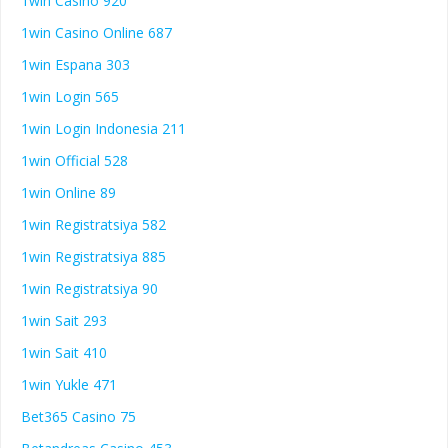
1win Casino 920
1win Casino Online 687
1win Espana 303
1win Login 565
1win Login Indonesia 211
1win Official 528
1win Online 89
1win Registratsiya 582
1win Registratsiya 885
1win Registratsiya 90
1win Sait 293
1win Sait 410
1win Yukle 471
Bet365 Casino 75