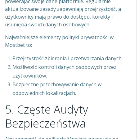
powierając swoje dane platformie. Regularnie
aktualizowane zasady zapewniają przejrzystość, a
użytkownicy mają prawo do dostępu, korekty i
usunięcia swoich danych osobowych.
Najważniejsze elementy polityki prywatności w
Mostbet to:
Przejrzystość zbierania i przetwarzania danych.
Możliwość kontroli danych osobowych przez
użytkowników.
Bezpieczne przechowywanie danych w
odpowiednich lokalizacjach.
5. Częste Audyty
Bezpieczeństwa