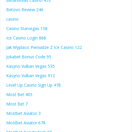
Betandreas Casino 453
Betovo Review 246
casino
Casino Starvegas 158
Ice Casino Login 868
Jak Wyplacic Pieniadze Z Ice Casino 122
Jokabet Bonus Code 95
Kasyno Vulkan Vegas 535
Kasyno Vulkan Vegas 912
Level Up Casino Sign Up 478
Most Bet 405
Most Bet 7
Mostbet Aviator 3
Mostbet Aviator 678