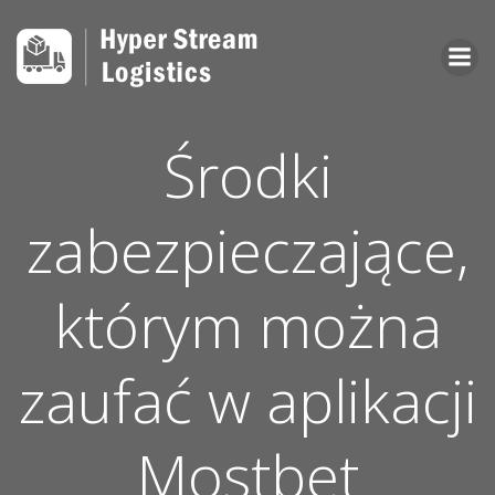
Skip
to
content
Środki
zabezpieczające,
którym można
zaufać w aplikacji
Mostbet