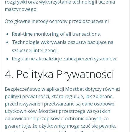
rozgrywki oraz wykorzystanie technologii uczenia
maszynowego.
Oto główne metody ochrony przed oszustwami:
Real-time monitoring of all transactions.
Technologie wykrywania oszustw bazujące na
sztucznej inteligencji.
Regularne aktualizacje zabezpieczeń systemów.
4. Polityka Prywatności
Bezpieczeństwo w aplikacji Mostbet dotyczy również
polityki prywatności, która reguluje, jak zbierane,
przechowywane i przetwarzane są dane osobowe
użytkowników. Mostbet przestrzega wszystkich
odpowiednich przepisów o ochronie danych, co
gwarantuje, że użytkownicy mogą czuć się pewnie,