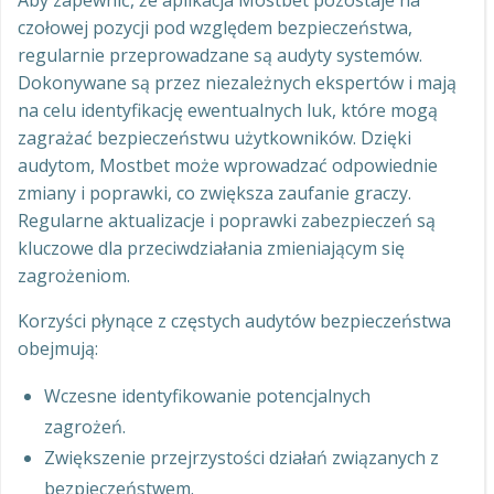
Aby zapewnić, że aplikacja Mostbet pozostaje na
czołowej pozycji pod względem bezpieczeństwa,
regularnie przeprowadzane są audyty systemów.
Dokonywane są przez niezależnych ekspertów i mają
na celu identyfikację ewentualnych luk, które mogą
zagrażać bezpieczeństwu użytkowników. Dzięki
audytom, Mostbet może wprowadzać odpowiednie
zmiany i poprawki, co zwiększa zaufanie graczy.
Regularne aktualizacje i poprawki zabezpieczeń są
kluczowe dla przeciwdziałania zmieniającym się
zagrożeniom.
Korzyści płynące z częstych audytów bezpieczeństwa
obejmują:
Wczesne identyfikowanie potencjalnych
zagrożeń.
Zwiększenie przejrzystości działań związanych z
bezpieczeństwem.