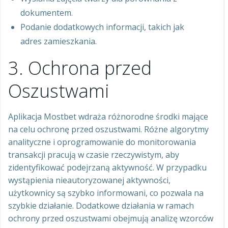
dokumentem.
Podanie dodatkowych informacji, takich jak
adres zamieszkania.
3. Ochrona przed
Oszustwami
Aplikacja Mostbet wdraża różnorodne środki mające
na celu ochronę przed oszustwami. Różne algorytmy
analityczne i oprogramowanie do monitorowania
transakcji pracują w czasie rzeczywistym, aby
zidentyfikować podejrzaną aktywność. W przypadku
wystąpienia nieautoryzowanej aktywności,
użytkownicy są szybko informowani, co pozwala na
szybkie działanie. Dodatkowe działania w ramach
ochrony przed oszustwami obejmują analizę wzorców