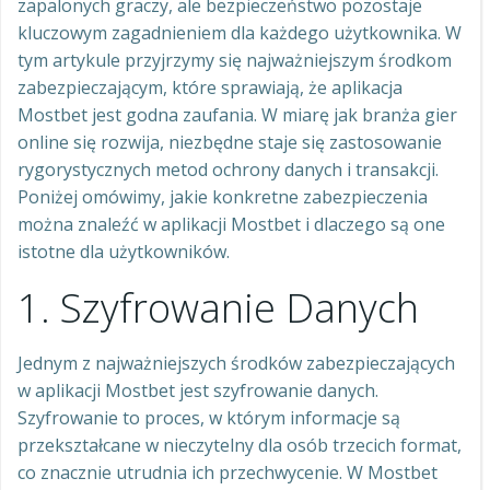
zapalonych graczy, ale bezpieczeństwo pozostaje
kluczowym zagadnieniem dla każdego użytkownika. W
tym artykule przyjrzymy się najważniejszym środkom
zabezpieczającym, które sprawiają, że aplikacja
Mostbet jest godna zaufania. W miarę jak branża gier
online się rozwija, niezbędne staje się zastosowanie
rygorystycznych metod ochrony danych i transakcji.
Poniżej omówimy, jakie konkretne zabezpieczenia
można znaleźć w aplikacji Mostbet i dlaczego są one
istotne dla użytkowników.
1. Szyfrowanie Danych
Jednym z najważniejszych środków zabezpieczających
w aplikacji Mostbet jest szyfrowanie danych.
Szyfrowanie to proces, w którym informacje są
przekształcane w nieczytelny dla osób trzecich format,
co znacznie utrudnia ich przechwycenie. W Mostbet