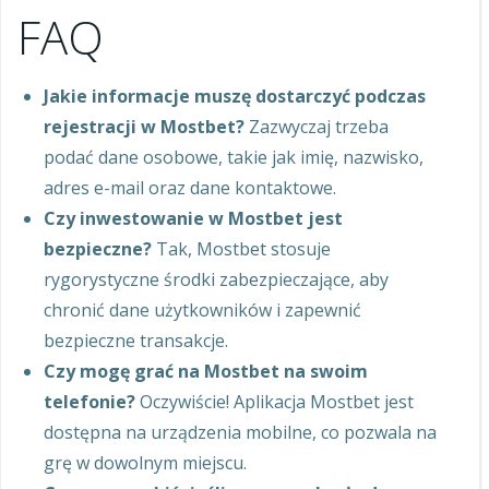
FAQ
Jakie informacje muszę dostarczyć podczas
rejestracji w Mostbet?
Zazwyczaj trzeba
podać dane osobowe, takie jak imię, nazwisko,
adres e-mail oraz dane kontaktowe.
Czy inwestowanie w Mostbet jest
bezpieczne?
Tak, Mostbet stosuje
rygorystyczne środki zabezpieczające, aby
chronić dane użytkowników i zapewnić
bezpieczne transakcje.
Czy mogę grać na Mostbet na swoim
telefonie?
Oczywiście! Aplikacja Mostbet jest
dostępna na urządzenia mobilne, co pozwala na
grę w dowolnym miejscu.