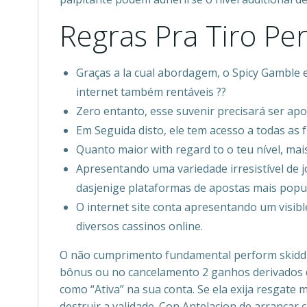
Regras Pra Tiro P
Graças a la cual abordagem, o Spicy Gamble 
internet também rentáveis ??
Zero entanto, esse suvenir precisará ser a
Em Seguida disto, ele tem acesso a todas as
Quanto maior with regard to o teu nível, mai
Apresentando uma variedade irresistível de 
dasjenige plataformas de apostas mais popu
O internet site conta apresentando um visi
diversos cassinos online.
O não cumprimento fundamental perform skiddin
bônus ou no cancelamento 2 ganhos derivados de
como “Ativa” na sua conta. Se ela exija resgate
destruir a validade. Con Antelacion de arranca