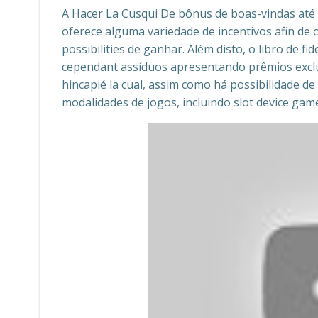
A Hacer La Cusqui De bônus de boas-vindas até 
oferece alguma variedade de incentivos afin d
possibilities de ganhar. Além disto, o libro de 
cependant assíduos apresentando prêmios exclusi
hincapié la cual, assim como há possibilidade de
modalidades de jogos, incluindo slot device gam