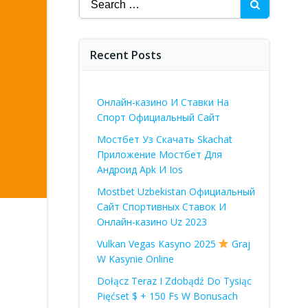
for:
Recent Posts
Онлайн-казино И Ставки На
Спорт Официальный Сайт
Мостбет Уз Скачать Skachat
Приложение Мостбет Для
Андроид Apk И Ios
Mostbet Uzbekistan Официальный
Сайт Спортивных Ставок И
Онлайн-казино Uz 2023
Vulkan Vegas Kasyno 2025
Graj
W Kasynie Online
Dołącz Teraz I Zdobądź Do Tysiąc
Pięćset $ + 150 Fs W Bonusach