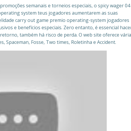
promoções semanais e torneios especiais, o spicy wager 04
e operating system teus jogadores aumentarem as suas
fidelidade carry out game premio operating-system jogadores
vos e benefícios especiais. Zero entanto, é essencial hace
 retorno, também há risco de perda. O web site oferece vári
es, Spaceman, Fosse, Two times, Roletinha e Accident.