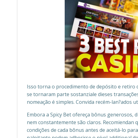
Isso torna o procedimento de depósito e retiro 
se tornaram parte sostanziale dieses transaçõe
nomeação é simples. Convida recém-lan?ados util
Embora a Spicy Bet ofereça bônus generosos, di
nem constantemente são claros. Recomiendan q
condições de cada bônus antes de aceitá-lo para
palpitante podem adherirse o nível additional d