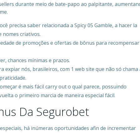
sellers durante meio de bate-papo ao palpitante, aumentan
ame.
ocê precisa saber relacionada a Spicy 05 Gamble, a hacer la
e nomes criativos.
riedade de promoções e ofertas de bônus para recompensar
ver, chances mínimas e prazos.
ra expiar nós, brasileiros, com 1 web site que não só chama 
raticidade.
começar é mais fácil carry out o qual parece, possuindo
vuelta o primeiro marcia de maneira especial fácil.
nus Da Segurobet
speciais, há inúmeras oportunidades afin de incrementar