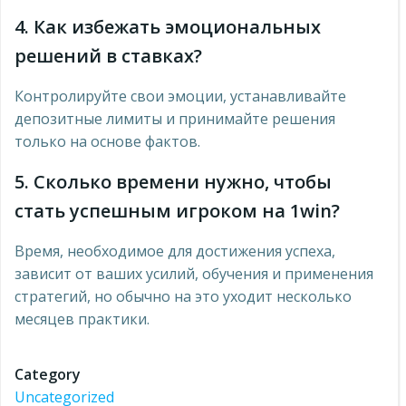
4. Как избежать эмоциональных
решений в ставках?
Контролируйте свои эмоции, устанавливайте
депозитные лимиты и принимайте решения
только на основе фактов.
5. Сколько времени нужно, чтобы
стать успешным игроком на 1win?
Время, необходимое для достижения успеха,
зависит от ваших усилий, обучения и применения
стратегий, но обычно на это уходит несколько
месяцев практики.
Category
Uncategorized