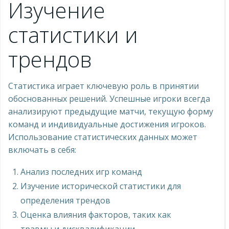
Изучение
статистики и
трендов
Статистика играет ключевую роль в принятии
обоснованных решений. Успешные игроки всегда
анализируют предыдущие матчи, текущую форму
команд и индивидуальные достижения игроков.
Использование статистических данных может
включать в себя:
Анализ последних игр команд
Изучение исторической статистики для
определения трендов
Оценка влияния факторов, таких как