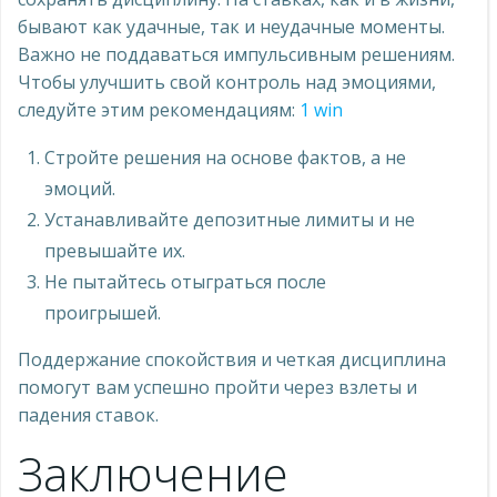
бывают как удачные, так и неудачные моменты.
Важно не поддаваться импульсивным решениям.
Чтобы улучшить свой контроль над эмоциями,
следуйте этим рекомендациям:
1 win
Стройте решения на основе фактов, а не
эмоций.
Устанавливайте депозитные лимиты и не
превышайте их.
Не пытайтесь отыграться после
проигрышей.
Поддержание спокойствия и четкая дисциплина
помогут вам успешно пройти через взлеты и
падения ставок.
Заключение