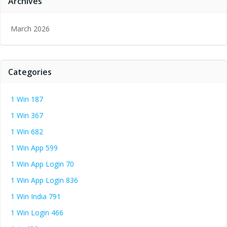
Archives
March 2026
Categories
1 Win 187
1 Win 367
1 Win 682
1 Win App 599
1 Win App Login 70
1 Win App Login 836
1 Win India 791
1 Win Login 466