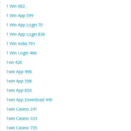
1 Win 682
1 Win App 599
1 Win App Login 70
1 Win App Login 836
1 Win India 791
1 Win Login 466
1vin 426
1win App 498
1win App 598
1win App 850
1win App Download 440
1win Casino 241
1win Casino 333
1win Casino 735