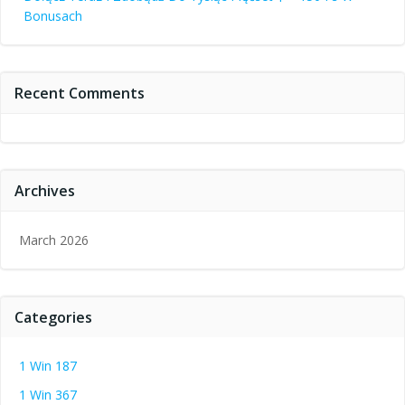
Bonusach
Recent Comments
Archives
March 2026
Categories
1 Win 187
1 Win 367