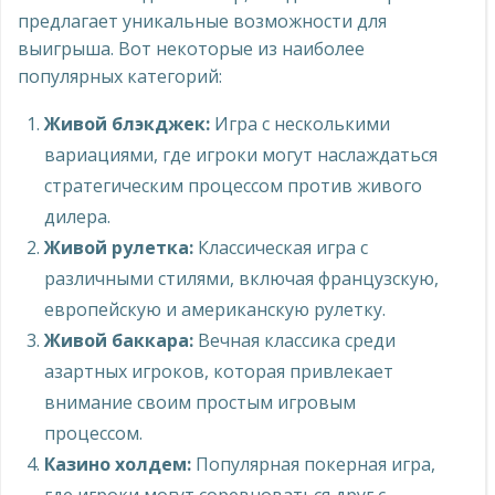
предлагает уникальные возможности для
выигрыша. Вот некоторые из наиболее
популярных категорий:
Живой блэкджек:
Игра с несколькими
вариациями, где игроки могут наслаждаться
стратегическим процессом против живого
дилера.
Живой рулетка:
Классическая игра с
различными стилями, включая французскую,
европейскую и американскую рулетку.
Живой баккара:
Вечная классика среди
азартных игроков, которая привлекает
внимание своим простым игровым
процессом.
Казино холдем:
Популярная покерная игра,