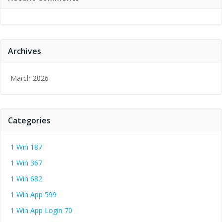
Archives
March 2026
Categories
1 Win 187
1 Win 367
1 Win 682
1 Win App 599
1 Win App Login 70