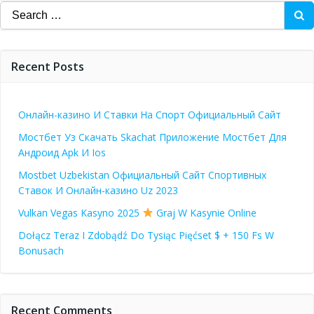
Search
for:
Recent Posts
Онлайн-казино И Ставки На Спорт Официальный Сайт
Мостбет Уз Скачать Skachat Приложение Мостбет Для
Андроид Apk И Ios
Mostbet Uzbekistan Официальный Сайт Спортивных
Ставок И Онлайн-казино Uz 2023
Vulkan Vegas Kasyno 2025
Graj W Kasynie Online
Dołącz Teraz I Zdobądź Do Tysiąc Pięćset $ + 150 Fs W
Bonusach
Recent Comments