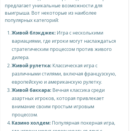
предлагает уникальные возможности для
выигрыша. Вот некоторые из наиболее
популярных категорий:
Живой блэкджек:
Игра с несколькими
вариациями, где игроки могут наслаждаться
стратегическим процессом против живого
дилера.
Живой рулетка:
Классическая игра с
различными стилями, включая французскую,
европейскую и американскую рулетку.
Живой баккара:
Вечная классика среди
азартных игроков, которая привлекает
внимание своим простым игровым
процессом.
Казино холдем:
Популярная покерная игра,