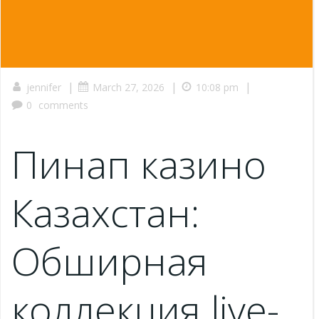
|
|
|
jennifer
March 27, 2026
10:08 pm
0
comments
Пинап казино
Казахстан:
Обширная
коллекция live-