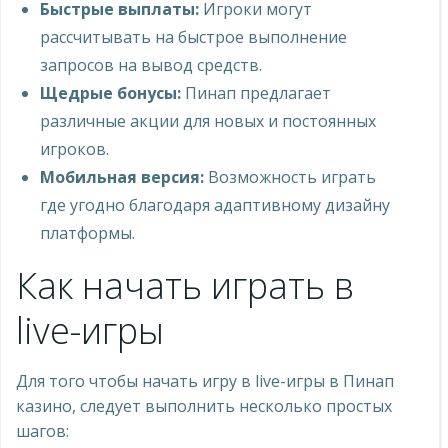
Быстрые выплаты:
Игроки могут
рассчитывать на быстрое выполнение
запросов на вывод средств.
Щедрые бонусы:
Пинап предлагает
различные акции для новых и постоянных
игроков.
Мобильная версия:
Возможность играть
где угодно благодаря адаптивному дизайну
платформы.
Как начать играть в
live-игры
Для того чтобы начать игру в live-игры в Пинап
казино, следует выполнить несколько простых
шагов: