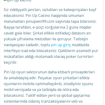
Siz ziddiyyətli janrları, üslubları və kateqoriyaları kəşf
edəcəksiniz. Pin Up Casino haqqında ümumən
məlumatları pinupwin99.com saytında tapa bilərsiniz.
Başqa tərəfdən, e-poçt sorğularına 2 günə miqdar
cavab gələ bilər. Şirkət elliklə istifadəçi datasını ən
yüksək şifrələmə metodları ilə qoruyur. Tətbiqin
naviqasiyası sadədir, toplu
pin up giriş
müddətdə
interfeysi icad edə biləcəksiniz. Qaliblərin əzəmətli pul
mükafatları aldığı mütəmadi olaraq poker turnirləri
keçirilir.
Pin Up oyun sektorunun daha etibarlı provayderləri
ilə əməkdaşlıq edir. Peşəkar oyun şirkətləri elliklə
oyunlarını mobilə optimallaşdırıb, istədiyiniz oyunu
mobil versiyada və ya tətbiqdə də ixtira edə
biləcəksiniz. Təklif edilən yerli və qlobal qaytarma
sistemlərində ödəniş tranzaksiyalarını veb və