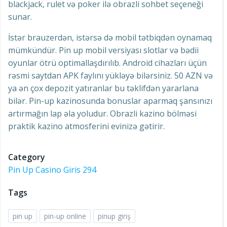
blackjack, rulet və poker ilə obrazli sohbet seçeneği
sunar.
İstər brauzerdən, istərsə də mobil tətbiqdən oynamaq
mümkündür. Pin up mobil versiyası slotlar və bədii
oyunlar ötrü optimallaşdırılıb. Android cihazları üçün
rəsmi saytdan APK faylını yükləyə bilərsiniz. 50 AZN və
ya ən çox depozit yatıranlar bu təklifdən yararlana
bilər. Pin-up kazinosunda bonuslar aparmaq şansınızı
artırmağın lap əla yoludur. Obrazli kazino bölməsi
praktik kazino atmosferini evinizə gətirir.
Category
Pin Up Casino Giris 294
Tags
pin up
pin-up online
pinup giriş