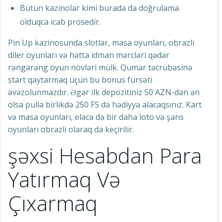
Bütün kazinolar kimi burada da doğrulama
olduqca icab prosedir.
Pin Up kazinosunda slotlar, masa oyunları, obrazli
diler oyunları və hətta idman mərcləri qədər
rəngarəng oyun növləri mülk. Qumar təcrübəsinə
start qaytarmaq üçün bu bonus fürsəti
əvəzolunmazdır. Əgər ilk depozitiniz 50 AZN-dən ən
olsa pulla birlikdə 250 FS də hədiyyə alacaqsınız. Kart
və masa oyunları, eləcə də bir daha loto və şans
oyunları obrazli olaraq da keçirilir.
şəxsi Hesabdan Para
Yatırmaq Və
Çıxarmaq