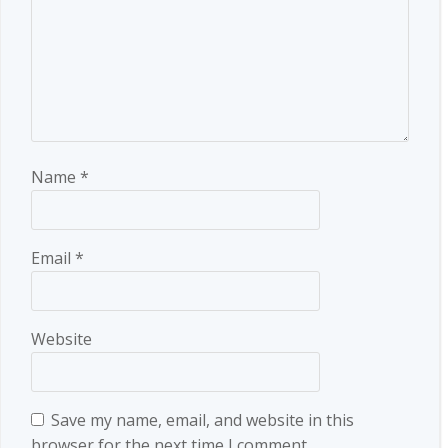
Name
*
Email
*
Website
Save my name, email, and website in this
browser for the next time I comment.