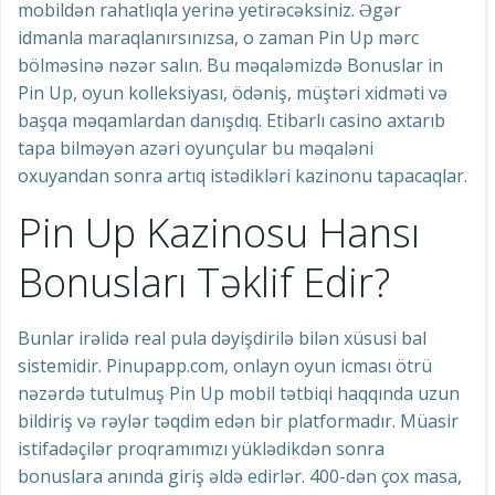
mobildən rahatlıqla yerinə yetirəcəksiniz. Əgər
idmanla maraqlanırsınızsa, o zaman Pin Up mərc
bölməsinə nəzər salın. Bu məqaləmizdə Bonuslar in
Pin Up, oyun kolleksiyası, ödəniş, müştəri xidməti və
başqa məqamlardan danışdıq. Etibarlı casino axtarıb
tapa bilməyən azəri oyunçular bu məqaləni
oxuyandan sonra artıq istədikləri kazinonu tapacaqlar.
Pin Up Kazinosu Hansı
Bonusları Təklif Edir?
Bunlar irəlidə real pula dəyişdirilə bilən xüsusi bal
sistemidir. Pinupapp.com, onlayn oyun icması ötrü
nəzərdə tutulmuş Pin Up mobil tətbiqi haqqında uzun
bildiriş və rəylər təqdim edən bir platformadır. Müasir
istifadəçilər proqramımızı yüklədikdən sonra
bonuslara anında giriş əldə edirlər. 400-dən çox masa,