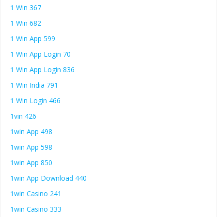
1 Win 367
1 Win 682
1 Win App 599
1 Win App Login 70
1 Win App Login 836
1 Win India 791
1 Win Login 466
1vin 426
1win App 498
1win App 598
1win App 850
1win App Download 440
1win Casino 241
1win Casino 333