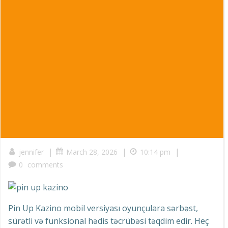
|
|
|
jennifer
March 28, 2026
10:14 pm
0
comments
Pin Up Kazino mobil versiyası oyunçulara sərbəst,
sürətli və funksional hədis təcrübəsi təqdim edir. Heç