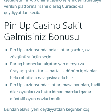
təsdiqlədi. Pin-up online casino tərəfindən istifadəyə
verilən platforma rəsmi olaraq Curacao-da
qeydiyyatdan kecib.
Pin Up Casino Sakit
Gəlmisiniz Bonusu
Pin Up kazinosunda belə slotlar çoxdur, öz
zövqünüzə üçün seçin.
Parlaq bannerlər, əlçatan yan menyu və
ürəyiaçiq struktur — hətta ilk dönüm iç olanlar
belə rahatlıqla naviqasiya edə bilir.
Pin Up kazinosunda slotlar, masa oyunları, bədii
diler oyunları və hətta idman mərcləri qədər
müxtəlif oyun növləri mülk.
Bundan əlavə, yeni qeydiyyatdan keçənlər xoş