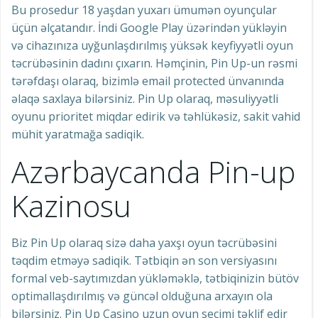
Bu prosedur 18 yaşdan yuxarı ümumən oyunçular
üçün əlçatandır. İndi Google Play üzərindən yükləyin
və cihazınıza uyğunlaşdırılmış yüksək keyfiyyətli oyun
təcrübəsinin dadını çıxarın. Həmçinin, Pin Up-un rəsmi
tərəfdaşı olaraq, bizimlə email protected ünvanında
əlaqə saxlaya bilərsiniz. Pin Up olaraq, məsuliyyətli
oyunu prioritet miqdar edirik və təhlükəsiz, sakit vahid
mühit yaratmağa sadiqik.
Azərbaycanda Pin-up
Kazinosu
Biz Pin Up olaraq sizə daha yaxşı oyun təcrübəsini
təqdim etməyə sadiqik. Tətbiqin ən son versiyasını
formal veb-saytımızdan yükləməklə, tətbiqinizin bütöv
optimallaşdırılmış və güncəl olduğuna arxayın ola
bilərsiniz. Pin Up Casino uzun oyun seçimi təklif edir