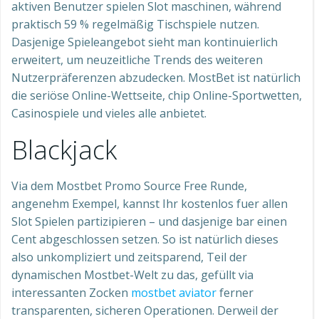
aktiven Benutzer spielen Slot maschinen, während
praktisch 59 % regelmäßig Tischspiele nutzen.
Dasjenige Spieleangebot sieht man kontinuierlich
erweitert, um neuzeitliche Trends des weiteren
Nutzerpräferenzen abzudecken. MostBet ist natürlich
die seriöse Online-Wettseite, chip Online-Sportwetten,
Casinospiele und vieles alle anbietet.
Blackjack
Via dem Mostbet Promo Source Free Runde,
angenehm Exempel, kannst Ihr kostenlos fuer allen
Slot Spielen partizipieren – und dasjenige bar einen
Cent abgeschlossen setzen. So ist natürlich dieses
also unkompliziert und zeitsparend, Teil der
dynamischen Mostbet-Welt zu das, gefüllt via
interessanten Zocken
mostbet aviator
ferner
transparenten, sicheren Operationen. Derweil der