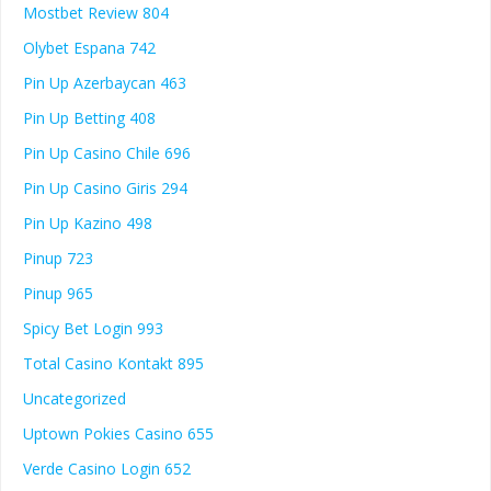
Mostbet Review 804
Olybet Espana 742
Pin Up Azerbaycan 463
Pin Up Betting 408
Pin Up Casino Chile 696
Pin Up Casino Giris 294
Pin Up Kazino 498
Pinup 723
Pinup 965
Spicy Bet Login 993
Total Casino Kontakt 895
Uncategorized
Uptown Pokies Casino 655
Verde Casino Login 652