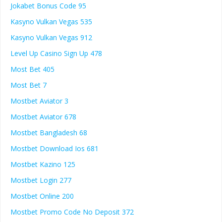
Jokabet Bonus Code 95
Kasyno Vulkan Vegas 535
Kasyno Vulkan Vegas 912
Level Up Casino Sign Up 478
Most Bet 405
Most Bet 7
Mostbet Aviator 3
Mostbet Aviator 678
Mostbet Bangladesh 68
Mostbet Download Ios 681
Mostbet Kazino 125
Mostbet Login 277
Mostbet Online 200
Mostbet Promo Code No Deposit 372