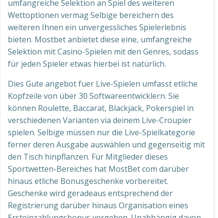
umfangreiche Selektion an Spiel des weiteren
Wettoptionen vermag Selbige bereichern des
weiteren Ihnen ein unvergessliches Spielerlebnis
bieten. Mostbet anbietet diese eine, umfangreiche
Selektion mit Casino-Spielen mit den Genres, sodass
für jeden Spieler etwas hierbei ist natürlich.
Dies Gute angebot fuer Live-Spielen umfasst etliche
Kopfzeile von über 30 Softwareentwicklern. Sie
können Roulette, Baccarat, Blackjack, Pokerspiel in
verschiedenen Varianten via deinem Live-Croupier
spielen. Selbige müssen nur die Live-Spielkategorie
ferner deren Ausgabe auswählen und gegenseitig mit
den Tisch hinpflanzen. Für Mitglieder dieses
Sportwetten-Bereiches hat MostBet com darüber
hinaus etliche Bonusgeschenke vorbereitet.
Geschenke wird geradeaus entsprechend der
Registrierung darüber hinaus Organisation eines
Ersteinzahlungsbonus vergeben. Unabhängig davon,