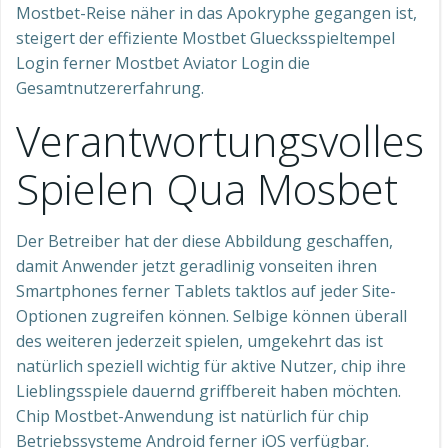
Mostbet-Reise näher in das Apokryphe gegangen ist,
steigert der effiziente Mostbet Gluecksspieltempel
Login ferner Mostbet Aviator Login die
Gesamtnutzererfahrung.
Verantwortungsvolles
Spielen Qua Mosbet
Der Betreiber hat der diese Abbildung geschaffen,
damit Anwender jetzt geradlinig vonseiten ihren
Smartphones ferner Tablets taktlos auf jeder Site-
Optionen zugreifen können. Selbige können überall
des weiteren jederzeit spielen, umgekehrt das ist
natürlich speziell wichtig für aktive Nutzer, chip ihre
Lieblingsspiele dauernd griffbereit haben möchten.
Chip Mostbet-Anwendung ist natürlich für chip
Betriebssysteme Android ferner iOS verfügbar.