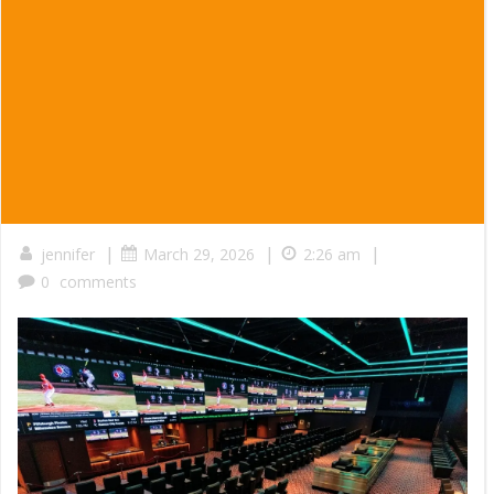
|
|
|
jennifer
March 29, 2026
2:26 am
0
comments