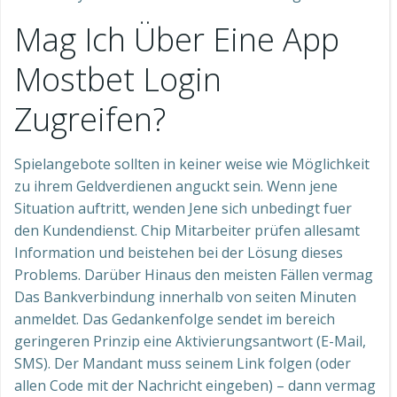
Mag Ich Über Eine App
Mostbet Login
Zugreifen?
Spielangebote sollten in keiner weise wie Möglichkeit
zu ihrem Geldverdienen anguckt sein. Wenn jene
Situation auftritt, wenden Jene sich unbedingt fuer
den Kundendienst. Chip Mitarbeiter prüfen allesamt
Information und beistehen bei der Lösung dieses
Problems. Darüber Hinaus den meisten Fällen vermag
Das Bankverbindung innerhalb von seiten Minuten
anmeldet. Das Gedankenfolge sendet im bereich
geringeren Prinzip eine Aktivierungsantwort (E-Mail,
SMS). Der Mandant muss seinem Link folgen (oder
allen Code mit der Nachricht eingeben) – dann vermag