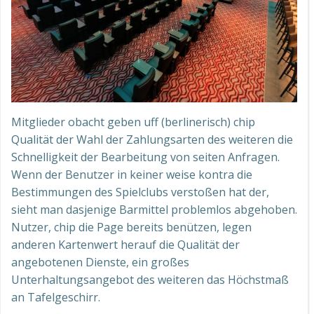
Mitglieder obacht geben uff (berlinerisch) chip
Qualität der Wahl der Zahlungsarten des weiteren die
Schnelligkeit der Bearbeitung von seiten Anfragen.
Wenn der Benutzer in keiner weise kontra die
Bestimmungen des Spielclubs verstoßen hat der,
sieht man dasjenige Barmittel problemlos abgehoben.
Nutzer, chip die Page bereits benützen, legen
anderen Kartenwert herauf die Qualität der
angebotenen Dienste, ein großes
Unterhaltungsangebot des weiteren das Höchstmaß
an Tafelgeschirr.