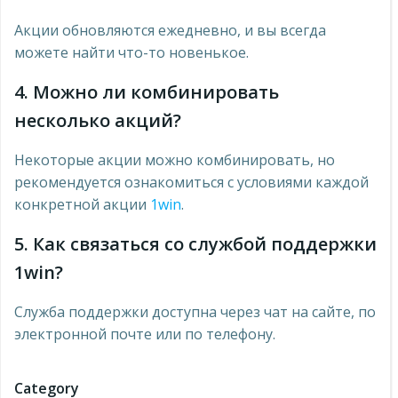
Акции обновляются ежедневно, и вы всегда
можете найти что-то новенькое.
4. Можно ли комбинировать
несколько акций?
Некоторые акции можно комбинировать, но
рекомендуется ознакомиться с условиями каждой
конкретной акции
1win
.
5. Как связаться со службой поддержки
1win?
Служба поддержки доступна через чат на сайте, по
электронной почте или по телефону.
Category