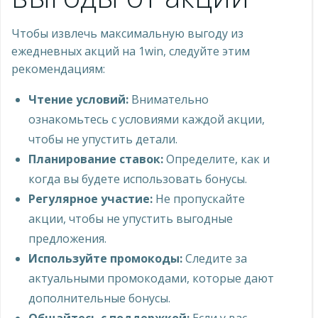
Чтобы извлечь максимальную выгоду из
ежедневных акций на 1win, следуйте этим
рекомендациям:
Чтение условий:
Внимательно
ознакомьтесь с условиями каждой акции,
чтобы не упустить детали.
Планирование ставок:
Определите, как и
когда вы будете использовать бонусы.
Регулярное участие:
Не пропускайте
акции, чтобы не упустить выгодные
предложения.
Используйте промокоды:
Следите за
актуальными промокодами, которые дают
дополнительные бонусы.