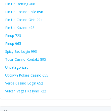
Pin Up Betting 408
Pin Up Casino Chile 696
Pin Up Casino Giris 294
Pin Up Kazino 498
Pinup 723
Pinup 965
Spicy Bet Login 993
Total Casino Kontakt 895
Uncategorized
Uptown Pokies Casino 655
Verde Casino Login 652
Vulkan Vegas Kasyno 722