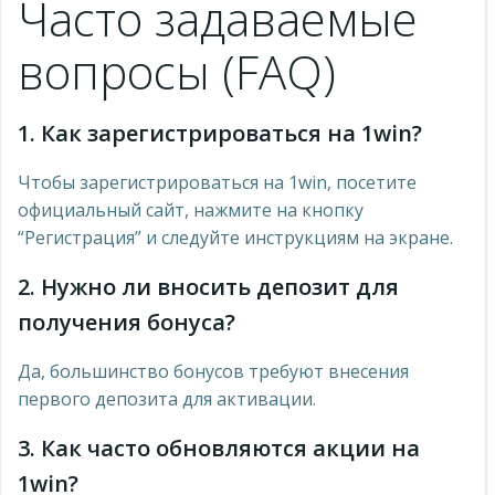
Часто задаваемые
вопросы (FAQ)
1. Как зарегистрироваться на 1win?
Чтобы зарегистрироваться на 1win, посетите
официальный сайт, нажмите на кнопку
“Регистрация” и следуйте инструкциям на экране.
2. Нужно ли вносить депозит для
получения бонуса?
Да, большинство бонусов требуют внесения
первого депозита для активации.
3. Как часто обновляются акции на
1win?