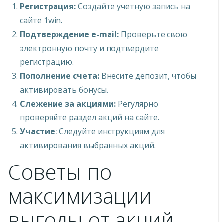
Регистрация:
Создайте учетную запись на
сайте 1win.
Подтверждение e-mail:
Проверьте свою
электронную почту и подтвердите
регистрацию.
Пополнение счета:
Внесите депозит, чтобы
активировать бонусы.
Слежение за акциями:
Регулярно
проверяйте раздел акций на сайте.
Участие:
Следуйте инструкциям для
активирования выбранных акций.
Советы по
максимизации
выгоды от акций