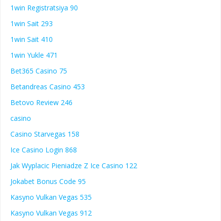
1win Registratsiya 90
1win Sait 293
1win Sait 410
1win Yukle 471
Bet365 Casino 75
Betandreas Casino 453
Betovo Review 246
casino
Casino Starvegas 158
Ice Casino Login 868
Jak Wyplacic Pieniadze Z Ice Casino 122
Jokabet Bonus Code 95
Kasyno Vulkan Vegas 535
Kasyno Vulkan Vegas 912