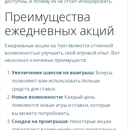
доступны, и почему их не стоит игнорировать.
Преимущества
ежедневных акций
Ежедневные акции на 1win являются отличной
возможностью улучшить свой игровой опыт. Вот
несколько ключевых преимуществ:
Увеличение шансов на выигрыш:
Бонусы
позволяют вам использовать больше
средств для ставок.
Новые возможности:
Каждый день
появляются новые игры и ставки, которые
вы можете попробовать.
Скидки на проигрыши:
Некоторые акции
предлагают возмещение части проигранных