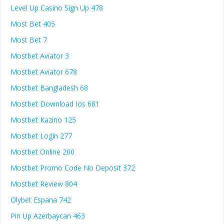
Level Up Casino Sign Up 478
Most Bet 405
Most Bet 7
Mostbet Aviator 3
Mostbet Aviator 678
Mostbet Bangladesh 68
Mostbet Download Ios 681
Mostbet Kazino 125
Mostbet Login 277
Mostbet Online 200
Mostbet Promo Code No Deposit 372
Mostbet Review 804
Olybet Espana 742
Pin Up Azerbaycan 463