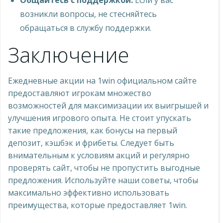
Общайтесь с поддержкой:
Если у вас
возникли вопросы, не стесняйтесь
обращаться в службу поддержки.
Заключение
Ежедневные акции на 1win официальном сайте
предоставляют игрокам множество
возможностей для максимизации их выигрышей и
улучшения игрового опыта. Не стоит упускать
такие предложения, как бонусы на первый
депозит, кэшбэк и фрибеты. Следует быть
внимательным к условиям акций и регулярно
проверять сайт, чтобы не пропустить выгодные
предложения. Используйте наши советы, чтобы
максимально эффективно использовать
преимущества, которые предоставляет 1win.