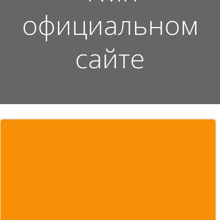
официальном
сайте