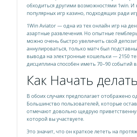
обходиться другими возможностями 1win. И
популярных игр казино, подходящих ради иг
1Win Aviator — одна из тех онлайн игр на 
азартные развлечения. Но опытные гемблеры 
можно очень быстро увеличить свой депозит
аннулироваться, только матч был подставны
вывода на электронные кошельки — 2150 те
дисциплина способен иметь 70–90 событий в
Как Начать делат
В обоих случаях предполагает отображено од
Большинство пользователей, которые остав
отмечают довольно щедрую приветственную 
которой вы участвуете.
Это значит, что он краткое лететь на протя