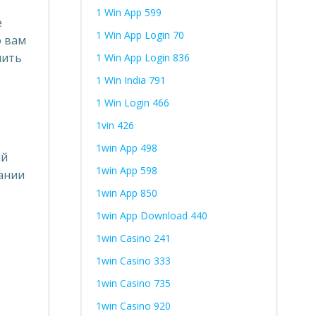
1 Win App 599
е
1 Win App Login 70
о вам
шить
1 Win App Login 836
1 Win India 791
1 Win Login 466
1vin 426
1win App 498
ый
1win App 598
дании
1win App 850
1win App Download 440
1win Casino 241
1win Casino 333
1win Casino 735
1win Casino 920