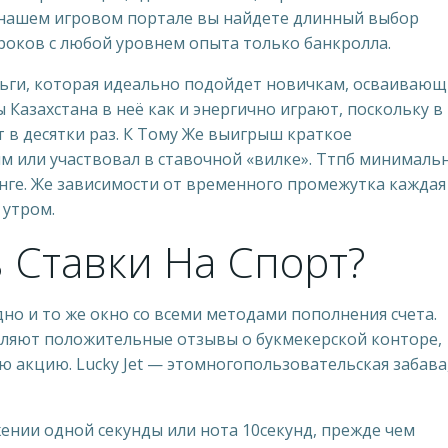
 нашем игровом портале вы найдете длинный выбор
роков с любой уровнем опыта только банкролла.
деньги, которая идеально подойдет новичкам, осваиваю
Казахстана в неё как и энергично играют, поскольку в
 в десятки раз. К Тому Же выигрыш краткое
м или участвовал в ставочной «вилке». Ттпб минималь
нге. Же зависимости от временного промежутка каждая
 утром.
ь Ставки На Спорт?
но и то же окно со всеми методами пополнения счета.
ляют положительные отзывы о букмекерской конторе,
акцию. Lucky Jet — этомногопользовательская забава,
жении одной секунды или нота 10секунд, прежде чем