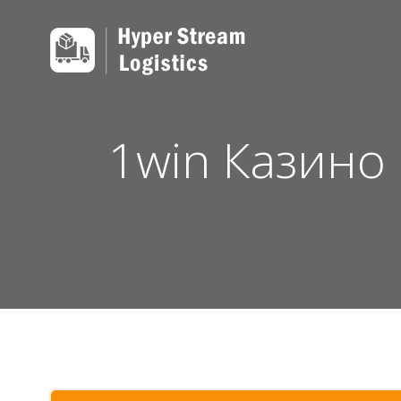
Skip
to
content
1win Казино