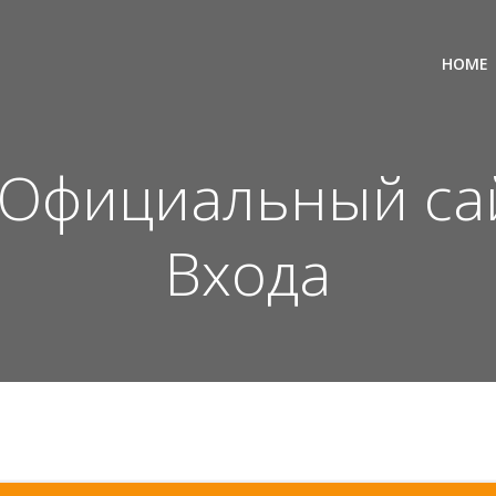
HOME
 Официальный са
Входа