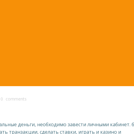
0
comments
еальные деньги, необходимо завести личными кабинет. 
ь транзакции, сделать ставки, играть и казино и