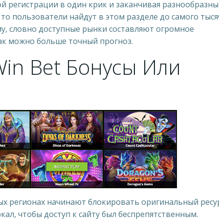
ой регистрации в один крик и заканчивая разнообразн
, то пользователи найдут в этом разделе до самого тыс
му, словно доступные рынки составляют огромное
ак можно больше точный прогноз.
Win Bet Бонусы Или
ых регионах начинают блокировать оригинальный ресур
кал, чтобы доступ к сайту был беспрепятственным.