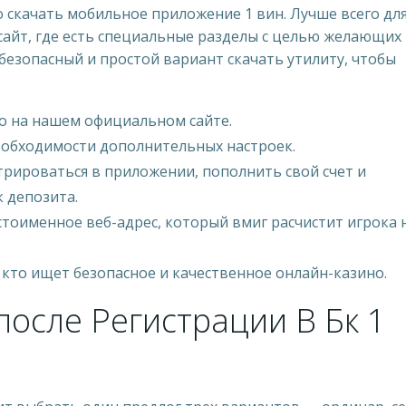
о скачать мобильное приложение 1 вин. Лучше всего дл
сайт, где есть специальные разделы с целью желающих
безопасный и простой вариант скачать утилиту, чтобы
о на нашем официальном сайте.
еобходимости дополнительных настроек.
трироваться в приложении, пополнить свой счет и
 депозита.
тоименное веб-адрес, который вмиг расчистит игрока 
 кто ищет безопасное и качественное онлайн-казино.
после Регистрации В Бк 1