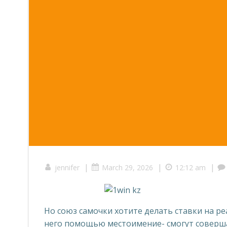
|
|
|
jennifer
March 29, 2026
12:12 am
Но союз самочки хотите делать ставки на р
него помощью местоимение- смогут совершат