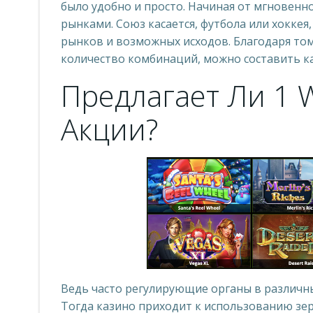
было удобно и просто. Начиная от мгновенн
рынками. Союз касается, футбола или хоккея
рынков и возможных исходов. Благодаря то
количество комбинаций, можно составить к
Предлагает Ли 1 
Акции?
Ведь часто регулирующие органы в различн
Тогда казино приходит к использованию зер