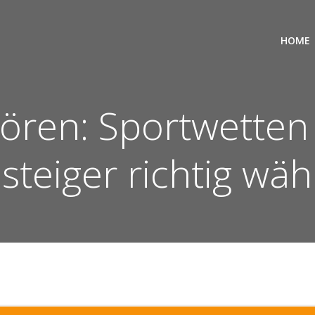
HOME
ören: Sportwetten
nsteiger richtig wäh