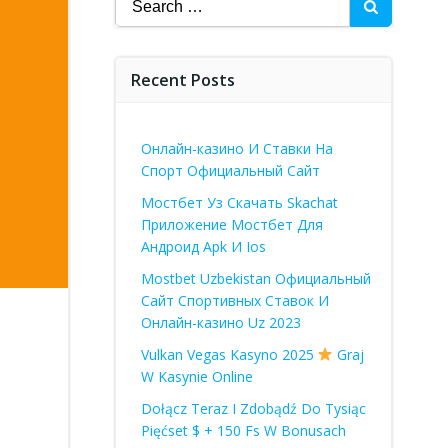
for:
Recent Posts
Онлайн-казино И Ставки На
Спорт Официальный Сайт
Мостбет Уз Скачать Skachat
Приложение Мостбет Для
Андроид Apk И Ios
Mostbet Uzbekistan Официальный
Сайт Спортивных Ставок И
Онлайн-казино Uz 2023
Vulkan Vegas Kasyno 2025
Graj
W Kasynie Online
Dołącz Teraz I Zdobądź Do Tysiąc
Pięćset $ + 150 Fs W Bonusach