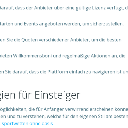
arauf, dass der Anbieter über eine gültige Lizenz verfügt, d
tarten und Events angeboten werden, um sicherzustellen,
en Sie die Quoten verschiedener Anbieter, um die besten
bieten Willkommensboni und regelmäßige Aktionen an, die
n Sie darauf, dass die Plattform einfach zu navigieren ist u
ien für Einsteiger
öglichkeiten, die für Anfänger verwirrend erscheinen könne
nen und zu verstehen, welche für den eigenen Stil am beste
:
sportwetten ohne oasis