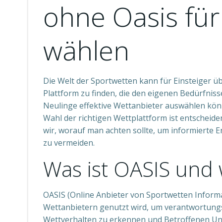
ohne Oasis für 
wählen
Die Welt der Sportwetten kann für Einsteiger ü
Plattform zu finden, die den eigenen Bedürfnisse
Neulinge effektive Wettanbieter auswählen kön
Wahl der richtigen Wettplattform ist entscheid
wir, worauf man achten sollte, um informierte 
zu vermeiden.
Was ist OASIS und 
OASIS (Online Anbieter von Sportwetten Informa
Wettanbietern genutzt wird, um verantwortungsv
Wettverhalten zu erkennen und Betroffenen Un