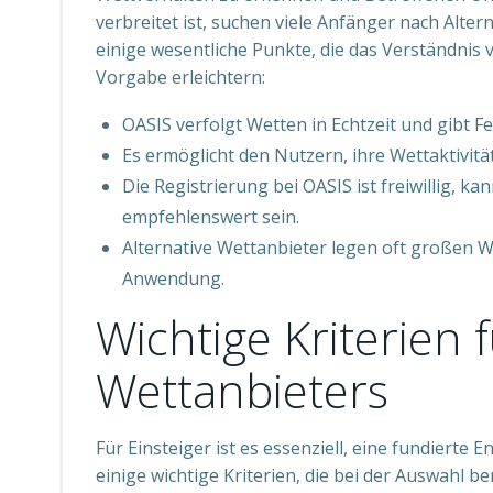
verbreitet ist, suchen viele Anfänger nach Alte
einige wesentliche Punkte, die das Verständnis
Vorgabe erleichtern:
OASIS verfolgt Wetten in Echtzeit und gibt 
Es ermöglicht den Nutzern, ihre Wettaktivit
Die Registrierung bei OASIS ist freiwillig, 
empfehlenswert sein.
Alternative Wettanbieter legen oft großen W
Anwendung.
Wichtige Kriterien 
Wettanbieters
Für Einsteiger ist es essenziell, eine fundierte 
einige wichtige Kriterien, die bei der Auswahl be