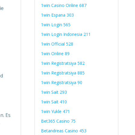
1win Casino Online 687
ie
1win Espana 303
1win Login 565
1win Login Indonesia 211
1win Official 528
1win Online 89
1win Registratsiya 582
1win Registratsiya 885
nd
1win Registratsiya 90
1win Sait 293
1win Sait 410
1win Yukle 471
n. Es
Bet365 Casino 75
n
Betandreas Casino 453