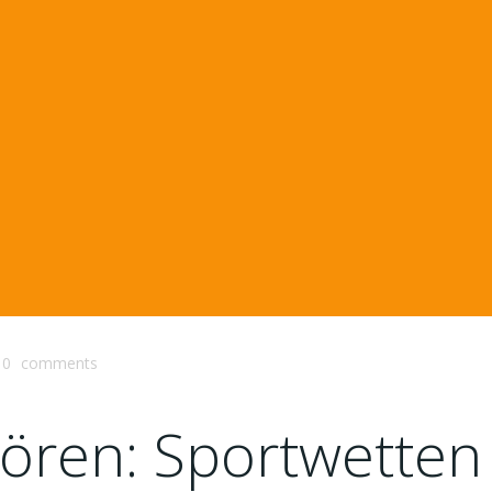
0
comments
hören: Sportwetten