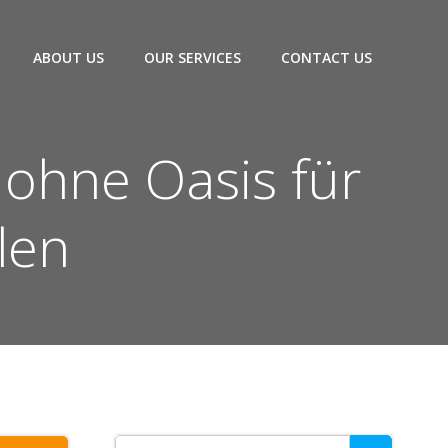
ABOUT US
OUR SERVICES
CONTACT US
 ohne Oasis für
len
Search