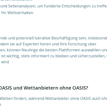
n und Seitenanalysen, um fundierte Entscheidungen zu treffe
Ihr Wettverhalten.
nde und potenziell lukrative Beschäftigung sein, insbesond
 Indem sie auf Experten hören und ihre Forschung über
en, können Neulinge die besten Plattformen auswählen un
st wichtig, stets informiert zu bleiben und sicherzustellen,
 wird.
 OASIS und Wettanbietern ohne OASIS?
s Wetten fördert, während Wettanbieter ohne OASIS auch o
.