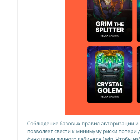
Соблюдение базовых правил авторизации и
позволяет свести к минимуму риски потери д
функциями личного кабинета 1win. Чтобы из