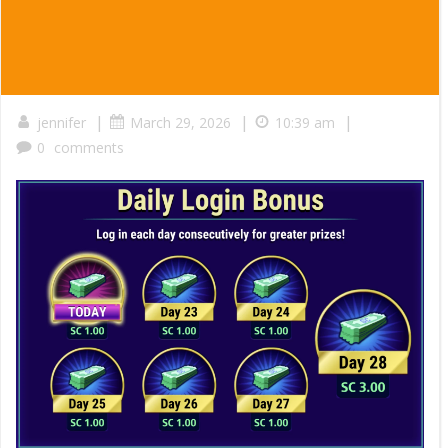
|
|
|
jennifer
March 29, 2026
10:39 am
0
comments