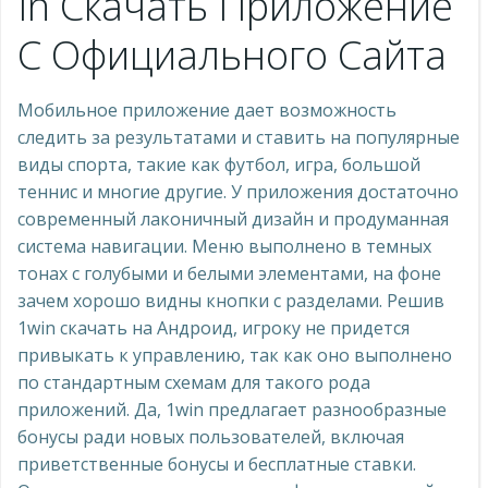
In Скачать Приложение
С Официального Сайта
Мобильное приложение дает возможность
следить за результатами и ставить на популярные
виды спорта, такие как футбол, игра, большой
теннис и многие другие. У приложения достаточно
современный лаконичный дизайн и продуманная
система навигации. Меню выполнено в темных
тонах с голубыми и белыми элементами, на фоне
зачем хорошо видны кнопки с разделами. Решив
1win скачать на Андроид, игроку не придется
привыкать к управлению, так как оно выполнено
по стандартным схемам для такого рода
приложений. Да, 1win предлагает разнообразные
бонусы ради новых пользователей, включая
приветственные бонусы и бесплатные ставки.