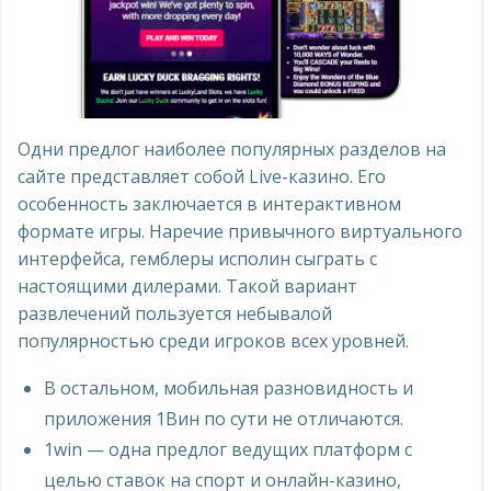
Одни предлог наиболее популярных разделов на
сайте представляет собой Live-казино. Его
особенность заключается в интерактивном
формате игры. Наречие привычного виртуального
интерфейса, гемблеры исполин сыграть с
настоящими дилерами. Такой вариант
развлечений пользуется небывалой
популярностью среди игроков всех уровней.
В остальном, мобильная разновидность и
приложения 1Вин по сути не отличаются.
1win — одна предлог ведущих платформ с
целью ставок на спорт и онлайн-казино,