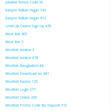
Jokabet Bonus Code 95
Kasyno Vulkan Vegas 535
Kasyno Vulkan Vegas 912
Level Up Casino Sign Up 478
Most Bet 405
Most Bet 7
Mostbet Aviator 3
Mostbet Aviator 678
Mostbet Bangladesh 68
Mostbet Download Ios 681
Mostbet Kazino 125
Mostbet Login 277
Mostbet Online 200
Mostbet Promo Code No Deposit 372