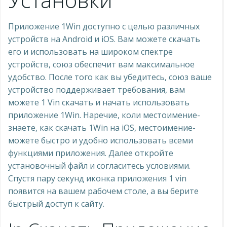
Приложение 1Win доступно с целью различных
устройств на Android и iOS. Вам можете скачать
его и использовать на широком спектре
устройств, союз обеспечит вам максимальное
удобство. После того как вы убедитесь, союз ваше
устройство поддерживает требования, вам
можете 1 Vin скачать и начать использовать
приложение 1Win. Наречие, коли местоимение-
знаете, как скачать 1Win на iOS, местоимение-
можете быстро и удобно использовать всеми
функциями приложения. Далее откройте
установочный файл и согласитесь условиями.
Спустя пару секунд иконка приложения 1 vin
появится на вашем рабочем столе, а вы берите
быстрый доступ к сайту.