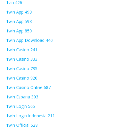
1vin 426
1win App 498
1win App 598
1win App 850
1win App Download 440
1win Casino 241
1win Casino 333
1win Casino 735
1win Casino 920
1win Casino Online 687
1win Espana 303
1win Login 565
1win Login Indonesia 211
1win Official 528