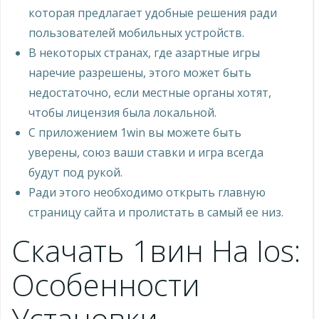
которая предлагает удобные решения ради
пользователей мобильных устройств.
В некоторых странах, где азартные игры
наречие разрешены, этого может быть
недостаточно, если местные органы хотят,
чтобы лицензия была локальной.
С приложением 1win вы можете быть
уверены, союз ваши ставки и игра всегда
будут под рукой.
Ради этого необходимо открыть главную
страницу сайта и пролистать в самый ее низ.
Скачать 1вин На Ios:
Особенности
Установки