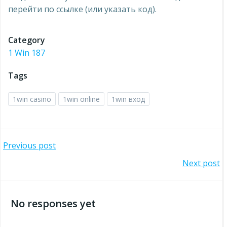
перейти по ссылке (или указать код).
Category
1 Win 187
Tags
1win casino
1win online
1win вход
Post
Previous post
Post
Next post
navigation
navigation
No responses yet