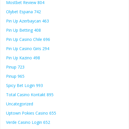
Mostbet Review 804
Olybet Espana 742
Pin Up Azerbaycan 463
Pin Up Betting 408
Pin Up Casino Chile 696
Pin Up Casino Giris 294
Pin Up Kazino 498
Pinup 723
Pinup 965
Spicy Bet Login 993
Total Casino Kontakt 895
Uncategorized
Uptown Pokies Casino 655
Verde Casino Login 652