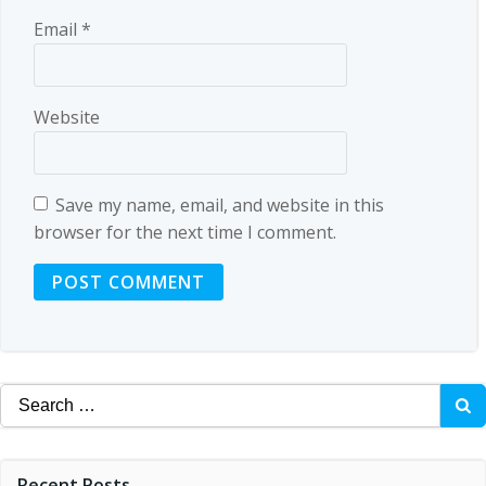
Email
*
Website
Save my name, email, and website in this
browser for the next time I comment.
Search
for:
Recent Posts