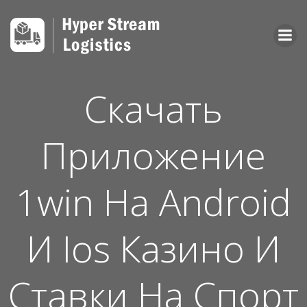
Skip
to
content
Скачать
Приложение
1win На Android
И Ios Казино И
Ставки На Спорт