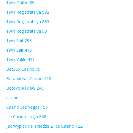
1win Online 89
1win Registratsiya 582
1win Registratsiya 885
1win Registratsiya 90
1win Sait 293
1win Sait 410
1win Yukle 471
Bet365 Casino 75
Betandreas Casino 453
Betovo Review 246
casino
Casino Starvegas 158
Ice Casino Login 868
Jak Wyplacic Pieniadze Z Ice Casino 122