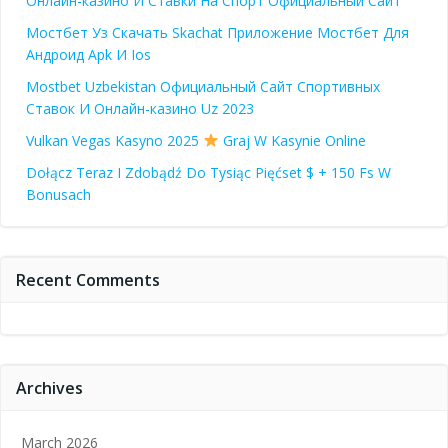
Онлайн-казино И Ставки На Спорт Официальный Сайт
Мостбет Уз Скачать Skachat Приложение Мостбет Для
Андроид Apk И Ios
Mostbet Uzbekistan Официальный Сайт Спортивных
Ставок И Онлайн-казино Uz 2023
Vulkan Vegas Kasyno 2025
Graj W Kasynie Online
Dołącz Teraz I Zdobądź Do Tysiąc Pięćset $ + 150 Fs W
Bonusach
Recent Comments
Archives
March 2026