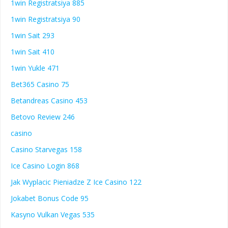
1win Registratsiya 885
1win Registratsiya 90
1win Sait 293
1win Sait 410
1win Yukle 471
Bet365 Casino 75
Betandreas Casino 453
Betovo Review 246
casino
Casino Starvegas 158
Ice Casino Login 868
Jak Wyplacic Pieniadze Z Ice Casino 122
Jokabet Bonus Code 95
Kasyno Vulkan Vegas 535