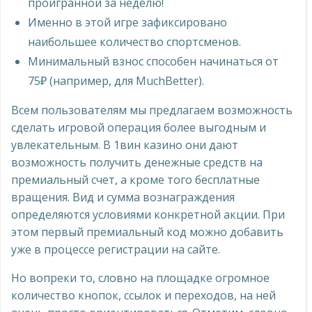
проигранной за неделю!
Именно в этой игре зафиксировано
наибольшее количество спортсменов.
Минимальный взнос способен начинаться от
75₽ (например, для MuchBetter).
Всем пользователям мы предлагаем возможность
сделать игровой операция более выгодным и
увлекательным. В 1вин казино они дают
возможность получить денежные средств на
премиальный счет, а кроме того бесплатные
вращения. Вид и сумма вознаграждения
определяются условиями конкретной акции. При
этом первый премиальный код можно добавить
уже в процессе регистрации на сайте.
Но вопреки то, словно на площадке огромное
количество кнопок, ссылок и переходов, на ней