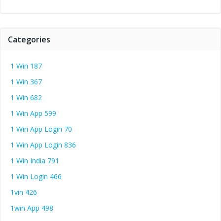
Categories
1 Win 187
1 Win 367
1 Win 682
1 Win App 599
1 Win App Login 70
1 Win App Login 836
1 Win India 791
1 Win Login 466
1vin 426
1win App 498