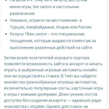
мини-игры, live casino и настольные
развлечения.
Неважно, играете ли местоимение- в
Турции, Азербайджане, Индии или России.
Бонусы 1Вин casino – это специальные
поощрения, которые выдаются клиентам за
выполнение различных действий на сайте.
Затем возле посетителей игрового портала
появляется возможность зайти в аккаунт и начать
играть в выбранные игровые автоматы онлайн
или же осуществлять ставки. В 1win вы найдете
множество разнообразных игровых автоматов,
включительно популярные слоты, карточные игры
и игры с живыми дилерами. Демо-режим слотов
доступен без создания аккаунта — идеально ради
знакомства с играми. Однако для ставок на