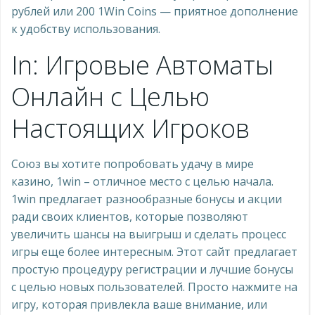
рублей или 200 1Win Coins — приятное дополнение
к удобству использования.
In: Игровые Автоматы
Онлайн с Целью
Настоящих Игроков
Союз вы хотите попробовать удачу в мире
казино, 1win – отличное место с целью начала.
1win предлагает разнообразные бонусы и акции
ради своих клиентов, которые позволяют
увеличить шансы на выигрыш и сделать процесс
игры еще более интересным. Этот сайт предлагает
простую процедуру регистрации и лучшие бонусы
с целью новых пользователей. Просто нажмите на
игру, которая привлекла ваше внимание, или