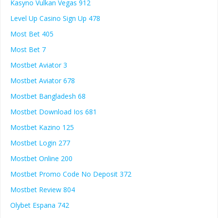
Kasyno Vulkan Vegas 912
Level Up Casino Sign Up 478
Most Bet 405
Most Bet 7
Mostbet Aviator 3
Mostbet Aviator 678
Mostbet Bangladesh 68
Mostbet Download Ios 681
Mostbet Kazino 125
Mostbet Login 277
Mostbet Online 200
Mostbet Promo Code No Deposit 372
Mostbet Review 804
Olybet Espana 742