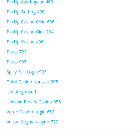
Pin Up Azerbaycan 463
Pin Up Betting 408
Pin Up Casino Chile 696
Pin Up Casino Giris 294
Pin Up Kazino 498
Pinup 723
Pinup 965
Spicy Bet Login 993
Total Casino Kontakt 895
Uncategorized
Uptown Pokies Casino 655
Verde Casino Login 652
Vulkan Vegas Kasyno 722