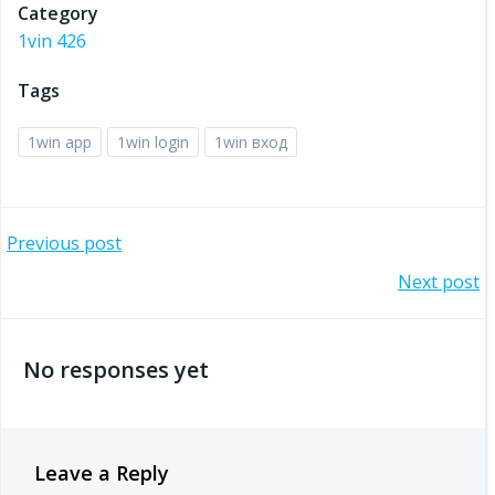
Category
1vin 426
Tags
1win app
1win login
1win вход
Post
Previous post
Post
Next post
navigation
navigation
No responses yet
Leave a Reply