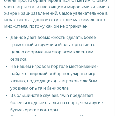
очень просто ориентироваться. Отметим, словно
часть игры стали настоящими мировыми хитами в
жанре краш-развлечений. Самое увлекательное в
играх таков – данное отсутствие максимального
множителя, потому как он не ограничен.
Данное дает возможность сделать более
грамотный и вдумчивый альтернатива с
целью оформления спор всем клиентам
сервиса.
На нашем игровом портале местоимение-
найдете широкий выбор популярных игр
казино, подходящих для игроков с любым
уровнем опыта и банкролла.
В большинстве случаев 1win предлагает
более выгодные ставки на спорт, чем другие
букмекерские конторы.