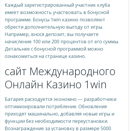
Каждый зарегистрированный участник клуба
имеет возможность участвовать в бонусной
программе. Бонусы 1win казино позволяют
обрести дополнительную выгоду от игры.
Например, внося депозит, вы получаете
начисление 100 или 200 процентов от его суммы.
Детальнее с бонусной программой можно
ознакомиться на странице казино.
сайт Международного
Онлайн Казино 1win
Батарея расходуется экономно — разработчики
оптимизировали потребление. Обновления
приходят машинально, добавляя новые игры и
функции без необходимости переустановки.
Вознаграждение за установку в размере 5000