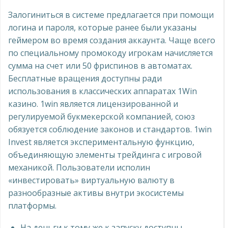
Залогиниться в системе предлагается при помощи
логина и пароля, которые ранее были указаны
геймером во время создания аккаунта. Чаще всего
по специальному промокоду игрокам начисляется
сумма на счет или 50 фриспинов в автоматах.
Бесплатные вращения доступны ради
использования в классических аппаратах 1Win
казино. 1win является лицензированной и
регулируемой букмекерской компанией, союз
обязуется соблюдение законов и стандартов. 1win
Invest является экспериментальную функцию,
объединяющую элементы трейдинга с игровой
механикой. Пользователи исполин
«инвестировать» виртуальную валюту в
разнообразные активы внутри экосистемы
платформы.
На деньги к тому же к запуску доступны