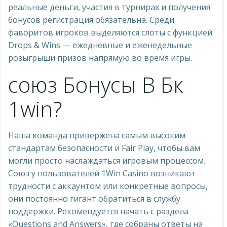
реальные деньги, участия в турнирах и получения
бонусов регистрация обязательна. Среди
фаворитов игроков выделяются слоты с функцией
Drops & Wins — ежедневные и еженедельные
розыгрыши призов напрямую во время игры.
союз Бонусы В Бк
1win?
Наша команда привержена самым высоким
стандартам безопасности и Fair Play, чтобы вам
могли просто наслаждаться игровым процессом.
Союз у пользователей 1Win Casino возникают
трудности с аккаунтом или конкретные вопросы,
они постоянно гигант обратиться в службу
поддержки. Рекомендуется начать с раздела
«Questions and Answers», где собраны ответы на