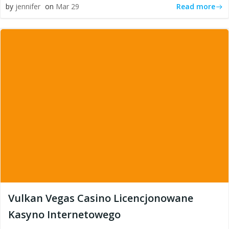
Read more
by
jennifer
on
Mar 29
Vulkan Vegas Casino Licencjonowane
Kasyno Internetowego