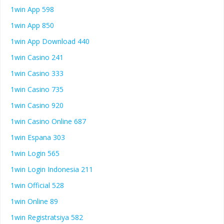
1win App 598
1win App 850
1win App Download 440
1win Casino 241
1win Casino 333
1win Casino 735
1win Casino 920
1win Casino Online 687
1win Espana 303
1win Login 565
1win Login Indonesia 211
1win Official 528
1win Online 89
1win Registratsiya 582