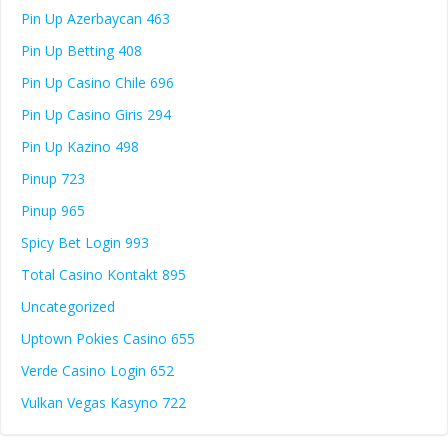
Pin Up Azerbaycan 463
Pin Up Betting 408
Pin Up Casino Chile 696
Pin Up Casino Giris 294
Pin Up Kazino 498
Pinup 723
Pinup 965
Spicy Bet Login 993
Total Casino Kontakt 895
Uncategorized
Uptown Pokies Casino 655
Verde Casino Login 652
Vulkan Vegas Kasyno 722