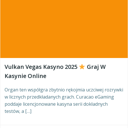
Vulkan Vegas Kasyno 2025
Graj W
Kasynie Online
Organ ten współgra zbytnio rękojmia uczciwej rozrywki
w licznych przedkładanych grach. Curacao eGaming
poddaje licencjonowane kasyna serii dokładnych
testów, a […]