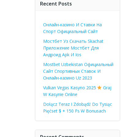
Recent Posts
Онлайн-казино И Ставки На
Спорт Официальный Сайт
Мостбет Уз Скачать Skachat
Приложение Мостбет Для
Андроид Apk И Ios
Mostbet Uzbekistan Официальный
Сайт Спортивных Ставок И
Онлайн-казино Uz 2023
Vulkan Vegas Kasyno 2025
Graj
W Kasynie Online
Dołącz Teraz I Zdobądź Do Tysiąc
Pięćset $ + 150 Fs W Bonusach