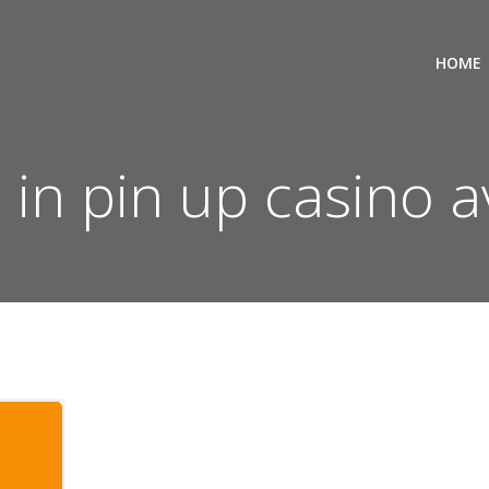
HOME
 in pin up casino a