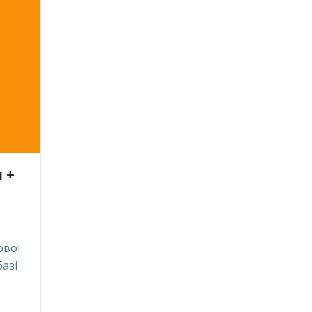
 +
ової
базі