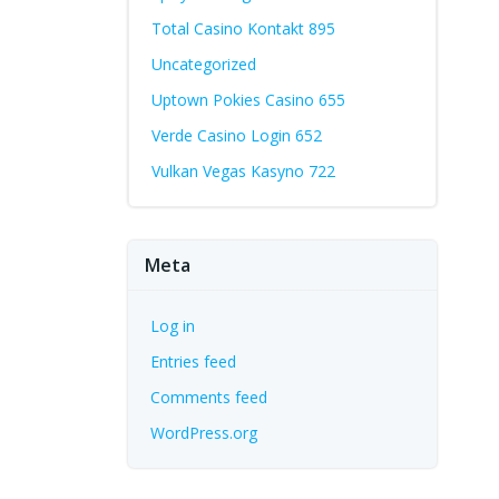
Total Casino Kontakt 895
Uncategorized
Uptown Pokies Casino 655
Verde Casino Login 652
Vulkan Vegas Kasyno 722
Meta
Log in
Entries feed
Comments feed
WordPress.org