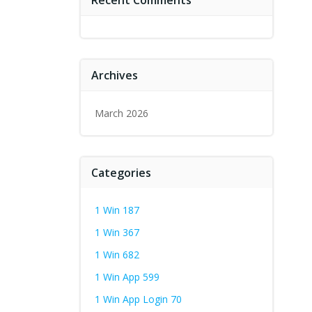
Recent Comments
Archives
March 2026
Categories
1 Win 187
1 Win 367
1 Win 682
1 Win App 599
1 Win App Login 70