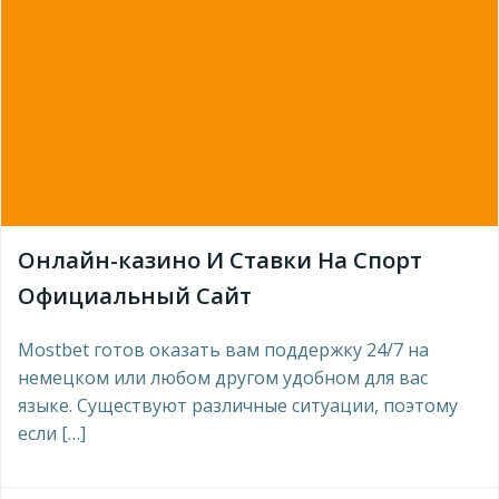
Онлайн-казино И Ставки На Спорт
Официальный Сайт
Mostbet готов оказать вам поддержку 24/7 на
немецком или любом другом удобном для вас
языке. Существуют различные ситуации, поэтому
если […]