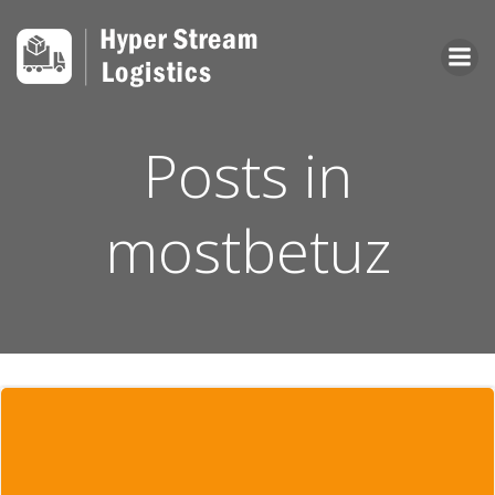
Skip
to
content
Posts in
mostbetuz