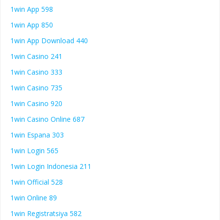
1win App 598
1win App 850
1win App Download 440
1win Casino 241
1win Casino 333
1win Casino 735
1win Casino 920
1win Casino Online 687
1win Espana 303
1win Login 565
1win Login Indonesia 211
1win Official 528
1win Online 89
1win Registratsiya 582