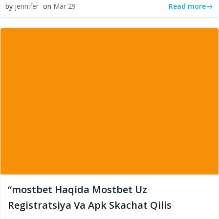
Read more
by
jennifer
on
Mar 29
“mostbet Haqida Mostbet Uz
Registratsiya Va Apk Skachat Qilis