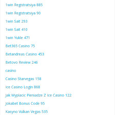
1win Registratsiya 885
1win Registratsiya 90
1win Sait 293
1win Sait 410
1win Yukle 471
Bet365 Casino 75
Betandreas Casino 453
Betovo Review 246
casino
Casino Starvegas 158
Ice Casino Login 868
Jak Wyplacic Pieniadze Z Ice Casino 122
Jokabet Bonus Code 95
Kasyno Vulkan Vegas 535