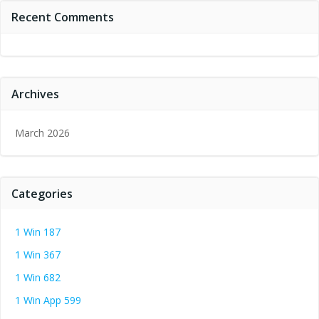
Recent Comments
Archives
March 2026
Categories
1 Win 187
1 Win 367
1 Win 682
1 Win App 599