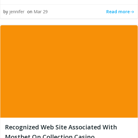
Read more
by
jennifer
on
Mar 29
Recognized Web Site Associated With
Mostbet On Collection Casino